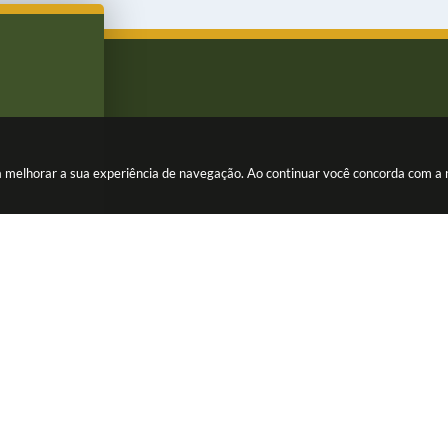
ara melhorar a sua experiência de navegação. Ao continuar você concorda com a
rsão do Sistema:
3.5.3 - 19/06/2026
Portal atualizado em:
05/08/202
© Copyright Instar - 2006-2026. Todos os direitos reservados -
Instar Tecnologia