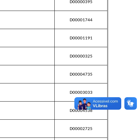
D00000395
D00001744
D00001191
D00000325
D00004735
D00003033
D00004538
D00002725