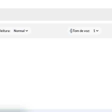
AS MÍDIAS
leitura:
Tom de voz: