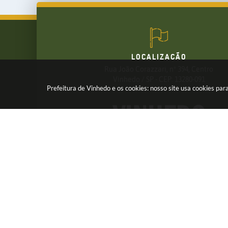
LOCALIZAÇÃO
Rua João Corazzari, nº 394, Centro
FALE CONOSCO
Vinhedo / SP - CEP: 13280-091
Prefeitura de Vinhedo e os cookies: nosso site usa cookies p
(19) 3826-7800
Receba os Informativos da Prefeitura,
Cadastre seu e-mail em nossas
NEWSLETTER
Ve