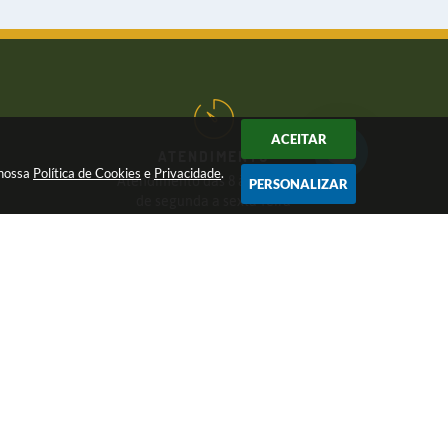
ACEITAR
ATENDIMENTO
 nossa
Política de Cookies
e
Privacidade
.
Atendimento das 8 às 17 horas,
PERSONALIZAR
de segunda a sexta-feira
CNPJ:
46.446.696/0001-85
6 17:31