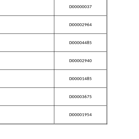
D00000037
D00002964
D00004485
D00002940
D00001485
D00003675
D00001954