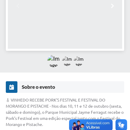
Defesa Civil
Convênios Terceiro Setor
Sistema de Protocolo
Poupatempo
Fala.BR
Listagem dos CEPs de Vinhedo
Acesso à Informação
Sobre o evento
Contratos
🎸 VINHEDO RECEBE PORK’S FESTIVAL E FESTIVAL DO
Associação dos Servidores Públicos Municipais de
MORANGO E PISTACHE - Nos dias 10, 11 e 12 de outubro (sexta,
Vinhedo
sábado e domingo), o Parque Municipal Jayme Ferragut recebe o
Pork’s Festival em uma edição especial junto com o Festival do
Audiências Públicas
Morango e Pistache.