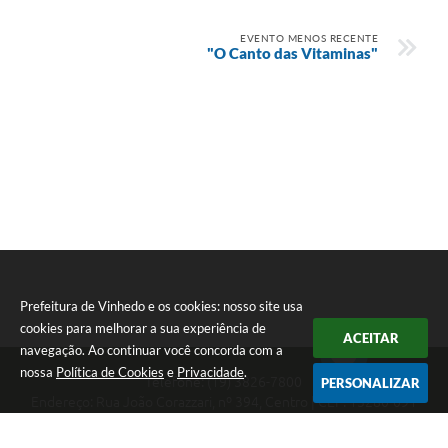
EVENTO MENOS RECENTE
"O Canto das Vitaminas"
Prefeitura de Vinhedo e os cookies: nosso site usa
cookies para melhorar a sua experiência de
ACEITAR
navegação. Ao continuar você concorda com a
nossa
Política de Cookies
e
Privacidade
.
Telefone: (19) 3826-7800
PERSONALIZAR
Endereço: Rua João Corazzari, nº 394, Centro | CEP: 13280-091
Atendimento das 8 às 17 horas, de segunda a sexta-feira
CNPJ: 46.446.696/0001-85