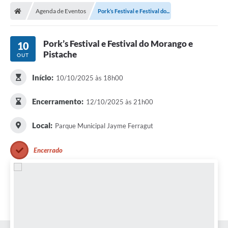
Secretarias
Agenda de Eventos
Pork’s Festival e Festival do...
Telefones
Pork’s Festival e Festival do Morango e
Licitações
10
Pistache
OUT
Transparência
Início:
10/10/2025 às 18h00
Concursos e Processos Seletivos
Encerramento:
12/10/2025 às 21h00
Inclusão e Acessibilidade
Local:
Parque Municipal Jayme Ferragut
Tributos Online
Cidadão
Encerrado
Transporte Coletivo Municipal (Horários e
Itinerários)
Normas e Legislação
Diário Oficial