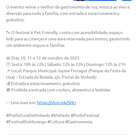
Carta de Serviços
O evento reúne o melhor da gastronomia de rua, música ao vivo e
diversão para toda a família, com entrada e estacionamento
Arquivos para Download
gratuitos.
Galeria de Vídeos
🐾 O festival é Pet Friendly, conta com acessibilidade, espaço
kids para as crianças e uma área reservada para motos, garantindo
Contas Públicas
um ambiente seguro e familiar.
Legislação
📅 Dias 10, 11 e 12 de outubro de 2025
Links Úteis
🕐 Sexta: 18h às 22h | Sábado: 12h às 22h | Domingo: 12h às 21h
📌 Local: Parque Municipal Jayme Ferragut (Parque da Festa da
Serviços Online
Uva) – Estrada da Boiada, s/n, Portal de Vinhedo
💰 Entrada e estacionamento gratuitos
🚫 Proibida a entrada com coolers, alimentos e bebidas
✅ Leia mais em:
https://shre.ink/SHtr
#PrefeituraDeVinhedo #Vinhedo #PorksFestival
#FestivalDoMorango #Cultura #Gastronomia