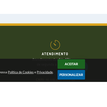
ATENDIMENTO
Atendimento das 8 às 17 horas,
ACEITAR
de segunda a sexta-feira
 nossa
Política de Cookies
e
Privacidade
.
PERSONALIZAR
CNPJ:
46.446.696/0001-85
026 17:31