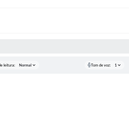
S MÍDIAS
e leitura:
Tom de voz: