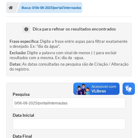
Secretarias
Busca: 0/06-08-2025/portal/internautas
Telefones
Licitações
Dica para refinar os resultados encontrados
Transparência
Frase específica:
Digite a frase entre aspas para filtrar exatamente
o desejado. Ex: "dia da água".
Concursos e Processos Seletivos
Exclusão:
Digite a palavra com sinal de menos (-) para excluir
resultados com a mesma. Ex: dia da -agua.
Datas:
As datas consultadas na pesquisa são de Criação / Alteração
Inclusão e Acessibilidade
do registro.
Tributos Online
Cidadão
Pesquisa
Transporte Coletivo Municipal (Horários e
Itinerários)
Data Inicial
Normas e Legislação
Diário Oficial
Data Final