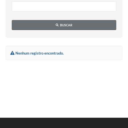
Defesa Civil
Convênios Terceiro Setor
BUSCAR
Sistema de Protocolo
Poupatempo
Nenhum registro encontrado.
Fala.BR
Listagem dos CEPs de Vinhedo
Acesso à Informação
Contratos
Associação dos Servidores Públicos Municipais de
Vinhedo
Audiências Públicas