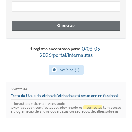
Defesa Civil
Convênios Terceiro Setor
BUSCAR
Sistema de Protocolo
Poupatempo
0/08-05-
1 registro encontrado para:
2026/portal/internautas
Fala.BR
Listagem dos CEPs de Vinhedo
Notícias (1)
Acesso à Informação
06/02/2014
Contratos
Festa da Uva e do Vinho de Vinhedo está neste ano no facebook
…ionará aos visitantes. Acessando
Associação dos Servidores Públicos Municipais de
www.facebook.com/festadauvadevinhedo os
internautas
tem acesso
Vinhedo
à programação de shows dos artistas consagrados, detalhes sobre as
atrações culturais e os atrativos que tornam a festa de V…
Audiências Públicas