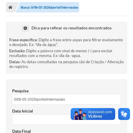
Secretarias
Busca: 0/08-05-2026/portal/internautas
Telefones
Licitações
Dica para refinar os resultados encontrados
Transparência
Frase específica:
Digite a frase entre aspas para filtrar exatamente
o desejado. Ex: "dia da água".
Concursos e Processos Seletivos
Exclusão:
Digite a palavra com sinal de menos (-) para excluir
resultados com a mesma. Ex: dia da -agua.
Datas:
As datas consultadas na pesquisa são de Criação / Alteração
Inclusão e Acessibilidade
do registro.
Tributos Online
Cidadão
Pesquisa
Transporte Coletivo Municipal (Horários e
Itinerários)
Data Inicial
Normas e Legislação
Diário Oficial
Data Final