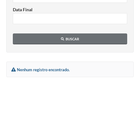
Defesa Civil
Data Final
Convênios Terceiro Setor
Sistema de Protocolo
BUSCAR
Poupatempo
Fala.BR
Nenhum registro encontrado.
Listagem dos CEPs de Vinhedo
Acesso à Informação
Contratos
Associação dos Servidores Públicos Municipais de
Vinhedo
Audiências Públicas