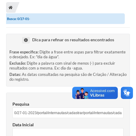
Secretarias
Telefones
Busca: 0/27-01-
Licitações
2023/portal/internautas/cadastrar/portal/internautas/cadastrar/portal/intern
Transparência
Dica para refinar os resultados encontrados
autas/cadastrar/portal/internautas
Concursos e Processos Seletivos
Frase específica:
Digite a frase entre aspas para filtrar exatamente
o desejado. Ex: "dia da água".
Exclusão:
Digite a palavra com sinal de menos (-) para excluir
Inclusão e Acessibilidade
resultados com a mesma. Ex: dia da -agua.
Datas:
As datas consultadas na pesquisa são de Criação / Alteração
Tributos Online
do registro.
Cidadão
Transporte Coletivo Municipal (Horários e
Pesquisa
Itinerários)
Normas e Legislação
Data Inicial
Diário Oficial