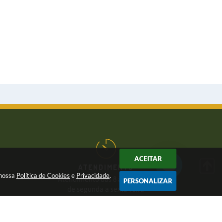
ACEITAR
ATENDIMENTO
 nossa
Política de Cookies
e
Privacidade
.
Atendimento das 8 às 17 horas,
PERSONALIZAR
de segunda a sexta-feira
CNPJ:
46.446.696/0001-85