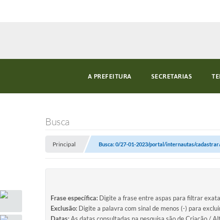
A PREFEITURA
SECRETARIAS
TE
Busca
Principal
Busca: 0/27-01-2023/portal/internautas/cadastrar/
Frase específica:
Digite a frase entre aspas para filtrar exat
Exclusão:
Digite a palavra com sinal de menos (-) para exclu
Datas:
As datas consultadas na pesquisa são de Criação / Al