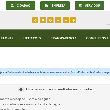
CIDADÃO
EMPRESA
SERVIDOR
LEFONES
LICITAÇÕES
TRANSPARÊNCIA
CONCURSOS E 
portal/internautas/cadastrar/portal/internautas/cadastrar/portal/internautas/cadastrar/po
Dica para refinar os resultados encontrados
amente o desejado. Ex: "dia da água".
ir resultados com a mesma. Ex: dia da -agua.
teração do registro.