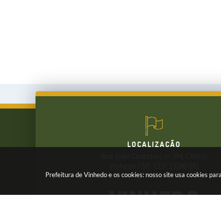
LOCALIZAÇÃO
Rua João Corazzari, nº 394, Centro
FALE CONOSCO
Vinhedo / SP - CEP: 13280-091
Prefeitura de Vinhedo e os cookies: nosso site usa cookies p
(19) 3826-7800