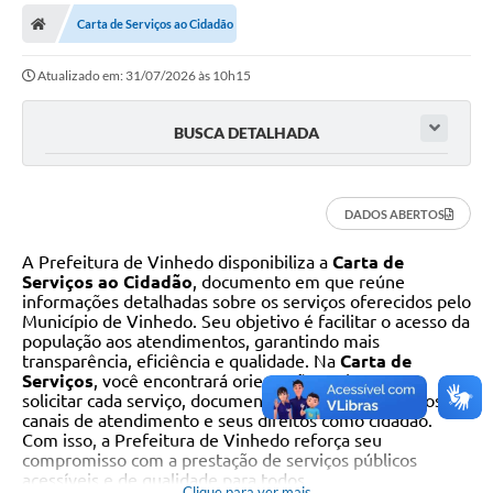
Secretarias
Carta de Serviços ao Cidadão
Telefones
Atualizado em: 31/07/2026 às 10h15
Licitações
BUSCA DETALHADA
Transparência
Concursos e Processos Seletivos
DADOS ABERTOS
Inclusão e Acessibilidade
A Prefeitura de Vinhedo disponibiliza a
Carta de
Tributos Online
Serviços ao Cidadão
, documento em que reúne
informações detalhadas sobre os serviços oferecidos pelo
Município de Vinhedo. Seu objetivo é facilitar o acesso da
Cidadão
população aos atendimentos, garantindo mais
transparência, eficiência e qualidade. Na
Carta de
Transporte Coletivo Municipal (Horários e
Serviços
, você encontrará orientações sobre como
Itinerários)
solicitar cada serviço, documentos necessários, prazos,
canais de atendimento e seus direitos como cidadão.
Normas e Legislação
Com isso, a Prefeitura de Vinhedo reforça seu
compromisso com a prestação de serviços públicos
Diário Oficial
acessíveis e de qualidade para todos.
Clique para ver mais