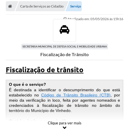
Secretarias
Carta de Serviços ao Cidadão
Serviço
Telefones
Atualizado em: 05/05/2026 às 15h16
Licitações
Transparência
SECRETARIA MUNICIPAL DE DEFESA SOCIAL E MOBILIDADE URBANA
Concursos e Processos Seletivos
Fiscalização de Trânsito
Inclusão e Acessibilidade
Fiscalização de trânsito
Tributos Online
O que é o serviço?
Cidadão
É destinada a identificar o descumprimento do que está
estabelecido no
Código de Trânsito Brasileiro (CTB)
, por
Transporte Coletivo Municipal (Horários e
meio da verificação in loco, feita por agentes nomeados e
Itinerários)
credenciados à fiscalização de trânsito no âmbito do
território do Município de Vinhedo.
Normas e Legislação
Qual é o órgão responsável?
Clique para ver mais
Diário Oficial
São órgãos responsáveis Secretaria Municipal Defesa Social