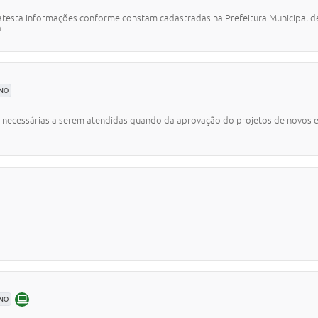
atesta informações conforme constam cadastradas na Prefeitura Municipal de 
...
ANO
izes necessárias a serem atendidas quando da aprovação do projetos de novo
..
ONLINE
ANO