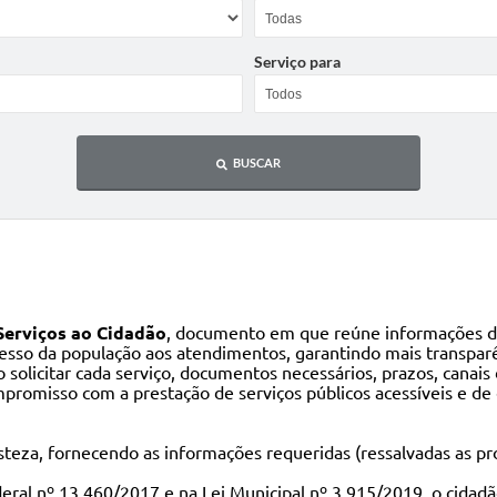
Serviço para
BUSCAR
Serviços ao Cidadão
, documento em que reúne informações de
acesso da população aos atendimentos, garantindo mais transparê
 solicitar cada serviço, documentos necessários, prazos, canai
promisso com a prestação de serviços públicos acessíveis e de 
eza, fornecendo as informações requeridas (ressalvadas as prot
eral nº 13.460/2017 e na Lei Municipal nº 3.915/2019, o cidadão