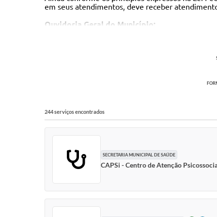
em seus atendimentos, deve receber atendimento co
Ouvidoria Geral do Município:
Horário: de segunda a sexta-feira, das 08h00 às 17
- Presencial ou por carta no endereço: Rua João C
- E-mail:
ouvidoria@vinhedo.sp.gov.br
;
- Online:
Fala.BR
;
Denúncias são registradas somente por escrit
FORM
244 serviços encontrados
SECRETARIA MUNICIPAL DE SAÚDE
CAPSi - Centro de Atenção Psicossocial