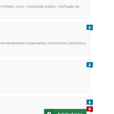
Vinhedo, como: --numeração predial; --retificação de
PARA CIDADÃO
s empreendimentos (loteamentos, condomínios urbanísticos,
PARA CIDADÃO
PARA CIDADÃO
PARA EMPRESA