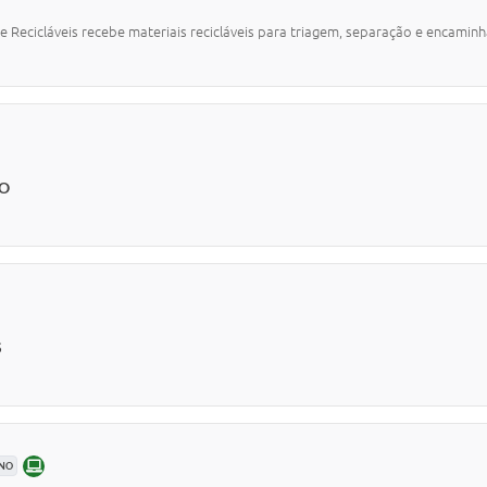
de Recicláveis recebe materiais recicláveis para triagem, separação e encami
ÃO
S
ONLINE
ANO