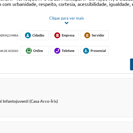
m urbanidade, respeito, cortesia, acessibilidade, igualdade, ef
Clique para ver mais
h00, nos canais:
orazzari, 394, Centro, Vinhedo, Cep: 13280-091;
Cidadão
Empresa
Servidor
SERVIÇO PARA:
o (Carta,
e-mail
, ou
Fala.BR
).
Online
Telefone
Presencial
A DE ACESSO:
 Infantojuvenil (Casa Arco-Íris)