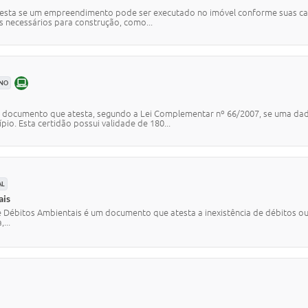
testa se um empreendimento pode ser executado no imóvel conforme suas car
s necessários para construção, como...
ONLINE
ANO
o documento que atesta, segundo a Lei Complementar nº 66/2007, se uma dad
io. Esta certidão possui validade de 180...
AL
ais
e Débitos Ambientais é um documento que atesta a inexistência de débitos ou
...
FONE
RESENCIAL