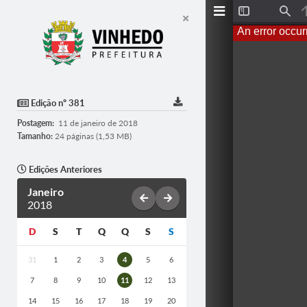
T
F
o
i
An error occur
g
n
g
d
l
e
S
i
d
Edição nº 381
e
b
Postagem:
11 de janeiro de 2018
a
r
Tamanho:
24 páginas (1,53 MB)
Edições Anteriores
Janeiro
2018
D
S
T
Q
Q
S
S
31
1
2
3
4
5
6
7
8
9
10
11
12
13
14
15
16
17
18
19
20