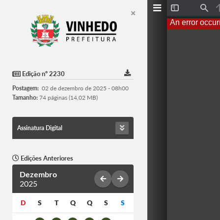
T
F
o
i
An error occur
g
n
g
d
l
e
S
i
d
Edição nº 2230
e
b
Postagem:
02 de dezembro de 2025 - 08h00
a
r
Tamanho:
74 páginas (14,02 MB)
Assinatura Digital
Edições Anteriores
Dezembro
2025
D
S
T
Q
Q
S
S