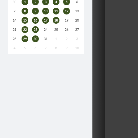
30
1
2
3
4
5
6
7
8
9
10
11
12
13
14
15
16
17
18
19
20
21
22
23
24
25
26
27
28
29
30
31
1
2
3
4
5
6
7
8
9
10