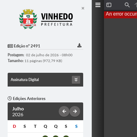
T
F
o
i
An error occur
g
n
g
d
l
e
S
i
d
Edição nº 2491
e
b
Postagem:
02 de julho de 2026 - 08h00
a
r
Tamanho:
11 páginas (972,79 KB)
Assinatura Digital
Edições Anteriores
Julho
2026
D
S
T
Q
Q
S
S