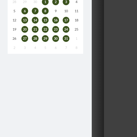
28
29
30
1
2
3
4
5
6
7
8
9
10
11
12
13
14
15
16
17
18
19
20
21
22
23
24
25
26
27
28
29
30
31
1
2
3
4
5
6
7
8