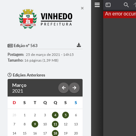
T
F
o
i
An error occur
g
n
g
d
l
e
S
i
d
Edição nº 563
e
b
Postagem:
25 de março de 2021 - 14h15
a
r
Tamanho:
16 páginas (1,39 MB)
Edições Anteriores
Março
2021
D
S
T
Q
Q
S
S
28
1
2
3
4
5
6
7
8
9
10
11
12
13
14
15
16
17
18
19
20