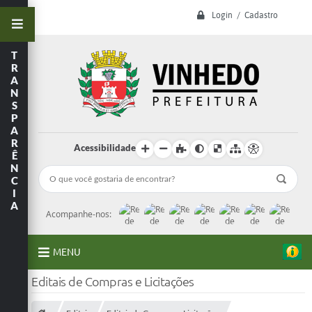
Login / Cadastro
T
R
A
N
S
P
A
R
Acessibilidade
Ê
N
C
I
A
Acompanhe-nos:
MENU
Editais de Compras e Licitações
A Prefeitura