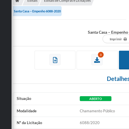
Secretarias
Editais
Editais de Compras e Licitações
Santa Casa – Empenho 6088-2020
Telefones
Licitações
Santa Casa – Empenho
Transparência
Imprimir
Concursos e Processos Seletivos
3
Inclusão e Acessibilidade
Tributos Online
Detalhe
Cidadão
Transporte Coletivo Municipal (Horários e
Situação
ABERTO
Itinerários)
Modalidade
Chamamento Público
Normas e Legislação
Nº da Licitação
6088/2020
Diário Oficial