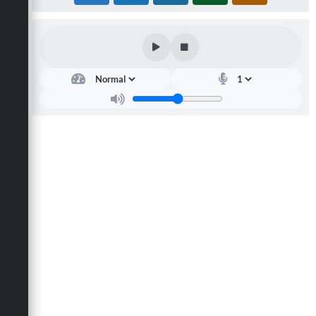
Carta de Serviços
Arquivos para Download
Galeria de Vídeos
Contas Públicas
Legislação
Links Úteis
Serviços Online