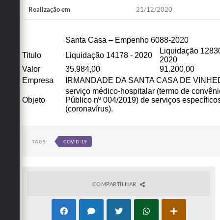
Realização em
21/12/2020
Defesa Civil
Convênios Terceiro Setor
Santa Casa – Empenho 6088-2020
Liquidação 12830
Sistema de Protocolo
Titulo
Liquidação 14178 - 2020
2020
Valor
35.984,00
91.200,00
Poupatempo
Empresa
IRMANDADE DA SANTA CASA DE VINHEDO 
serviço médico-hospitalar (termo de convên
Fala.BR
Objeto
Público nº 004/2019) de serviços específic
(coronavírus).
Listagem dos CEPs de Vinhedo
Acesso à Informação
TAGS:
COVID-19
Contratos
Associação dos Servidores Públicos Municipais de
Vinhedo
COMPARTILHAR
Audiências Públicas