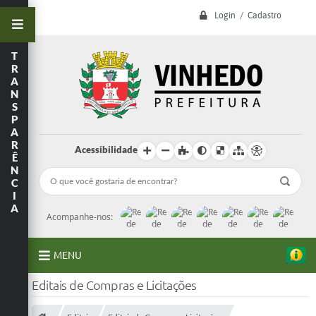
Login / Cadastro
T
R
A
N
S
P
A
R
Acessibilidade
Ê
N
C
I
A
Acompanhe-nos:
MENU
Editais de Compras e Licitações
A Prefeitura