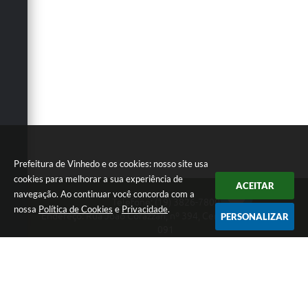
Carta de Serviços
Arquivos para Download
Galeria de Vídeos
Contas Públicas
Legislação
Links Úteis
Prefeitura de Vinhedo e os cookies: nosso site usa
Serviços Online
cookies para melhorar a sua experiência de
ACEITAR
navegação. Ao continuar você concorda com a
Telefone: (19) 3826-7800
nossa
Política de Cookies
e
Privacidade
.
Endereço: Rua João Corazzari, nº 394, Centro | CEP: 13280-
PERSONALIZAR
091
Atendimento das 8 às 17 horas, de segunda a sexta-feira
CNPJ: 46.446.696/0001-85
Prefeitura de Vinhedo