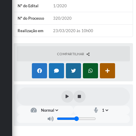
Nº do Edital
1/2020
Defesa Civil
Nº do Processo
320/2020
Convênios Terceiro Setor
Realização em
23/03/2020 às 10h00
Sistema de Protocolo
Poupatempo
COMPARTILHAR
Fala.BR
Listagem dos CEPs de Vinhedo
Acesso à Informação
Contratos
Associação dos Servidores Públicos Municipais de
Vinhedo
Audiências Públicas