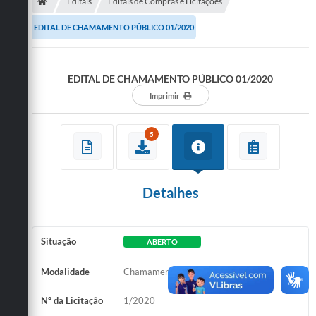
Secretarias
Editais
Editais de Compras e Licitações
EDITAL DE CHAMAMENTO PÚBLICO 01/2020
Telefones
Licitações
EDITAL DE CHAMAMENTO PÚBLICO 01/2020
Transparência
Imprimir
Concursos e Processos Seletivos
5
Inclusão e Acessibilidade
Tributos Online
Detalhes
Cidadão
Transporte Coletivo Municipal (Horários e
Situação
ABERTO
Itinerários)
Modalidade
Chamamento Público
Normas e Legislação
Nº da Licitação
1/2020
Diário Oficial