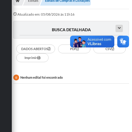
Secretarias
Editais
Editais de Compras e Licitações
Telefones
Atualizado em: 05/08/2026 às 11h16
Licitações
BUSCA DETALHADA
Transparência
DADOS ABERTOS
PDF
CSV
Concursos e Processos Seletivos
Imprimir
Inclusão e Acessibilidade
Tributos Online
Nenhum edital foi encontrado
0
Cidadão
Transporte Coletivo Municipal (Horários e
Itinerários)
Normas e Legislação
Diário Oficial