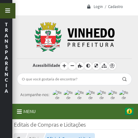
Login / Cadastro
T
R
A
N
S
P
A
R
Acessibilidade
Ê
N
C
I
A
Acompanhe-nos:
MENU
Editais de Compras e Licitações
A Prefeitura