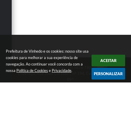
Defesa Civil
Convênios Terceiro Setor
Sistema de Protocolo
Poupatempo
Prefeitura de Vinhedo e os cookies: nosso site usa
Fala.BR
cookies para melhorar a sua experiência de
ACEITAR
navegação. Ao continuar você concorda com a
Telefone: (19) 3826-7800
Listagem dos CEPs de Vinhedo
nossa
Política de Cookies
e
Privacidade
.
Endereço: Rua João Corazzari, nº 394, Centro | CEP: 13280-
PERSONALIZAR
091
Acesso à Informação
Atendimento das 8 às 17 horas, de segunda a sexta-feira
CNPJ: 46.446.696/0001-85
Contratos
Prefeitura de Vinhedo
Associação dos Servidores Públicos Municipais de
Vinhedo
Versão do Sistema:
3.5.3 - 19/06/2026
Audiências Públicas
Portal atualizado em:
07/08/2026 17:17
Dados Abertos