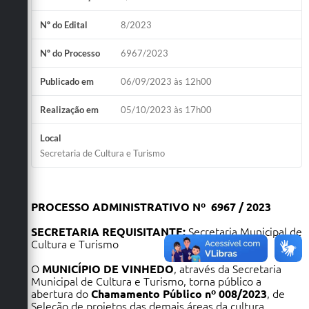
Defesa Civil
Nº do Edital
8/2023
Convênios Terceiro Setor
Nº do Processo
6967/2023
Sistema de Protocolo
Publicado em
06/09/2023 às 12h00
Poupatempo
Realização em
05/10/2023 às 17h00
Fala.BR
Local
Secretaria de Cultura e Turismo
Listagem dos CEPs de Vinhedo
Acesso à Informação
PROCESSO ADMINISTRATIVO Nº 6967 / 2023
Contratos
SECRETARIA REQUISITANTE:
Secretaria Municipal de
Cultura e Turismo
Associação dos Servidores Públicos Municipais de
Vinhedo
O
MUNICÍPIO DE VINHEDO
, através da Secretaria
Municipal de Cultura e Turismo, torna público a
Audiências Públicas
abertura do
Chamamento Público nº 008/2023
, de
Seleção de projetos das demais áreas da cultura