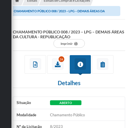
Secretarias
Editais
Editais de Compras e Licitações
CHAMAMENTO PÚBLICO 008 / 2023 – LPG – DEMAIS ÁREAS DA
Telefones
CULTURA - REPUBLICAÇÃO
Licitações
CHAMAMENTO PÚBLICO 008 / 2023 – LPG – DEMAIS ÁREAS
Transparência
DA CULTURA - REPUBLICAÇÃO
Imprimir
Concursos e Processos Seletivos
26
Inclusão e Acessibilidade
Tributos Online
Detalhes
Cidadão
Transporte Coletivo Municipal (Horários e
Itinerários)
Situação
ABERTO
Normas e Legislação
Modalidade
Chamamento Público
Diário Oficial
Nº da Licitação
8/2023