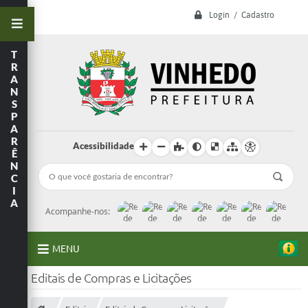
Login / Cadastro
T
R
A
N
S
P
A
R
Acessibilidade
Ê
N
C
I
A
Acompanhe-nos:
MENU
Editais de Compras e Licitações
A Prefeitura