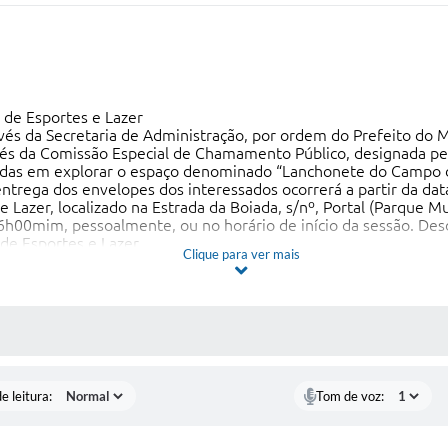
de Esportes e Lazer
 da Secretaria de Administração, por ordem do Prefeito do M
és da Comissão Especial de Chamamento Público, designada pe
ssadas em explorar o espaço denominado “Lanchonete do Campo 
 dos envelopes dos interessados ocorrerá a partir da data d
e Lazer, localizado na Estrada da Boiada, s/nº, Portal (Parque 
00mim, pessoalmente, ou no horário de início da sessão. Desde 
de Esportes e Lazer.
Clique para ver mais
 o presente Edital de Chamamento Público será fornecido gr
e Lazer, localizado na Estrada da Boiada, s/nº, Portal (Parque 
h00 ou através do site www.vinhedo.sp.gov.br.
de Chamamento Público com o objetivo de selecionar pessoas j
S MÍDIAS
e leitura:
Tom de voz: