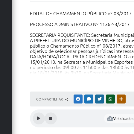
EDITAL DE CHAMAMENTO PÚBLICO nº 08/2017
PROCESSO ADMINISTRATIVO Nº 11362-3/2017
SECRETARIA REQUISITANTE: Secretaria Municipal 
A PREFEITURA DO MUNICÍPIO DE VINHEDO, através
público o Chamamento Público nº 08/2017, atrav
objetivo de selecionar pessoas jurídicas intere
DATA/HORA/LOCAL PARA CREDENCIAMENTO:a entrega
15/01/2018, na Secretaria Municipal de Esportes 
no período das 09h00 às 11h00 e das 13h00 às 16h
dia 18/01/2018, às 9h30, na Secretaria Municipal 
LOCAL PARA CONSULTA E FORNECIMENTO DO EDITAL:
15/12/2017, na Secretaria Municipal de Esportes 
no horário das 09h00 às 11h30 e das 13h00 às 16
A dispõe sobre a nomeação de Comissão Especial 
denominado “Lanchonete do Campo da Capela”.
COMPARTILHAR
FACEBOOK
MESSENGER
TWITTER
WHATSAPP
OUTRA
Velocidade d