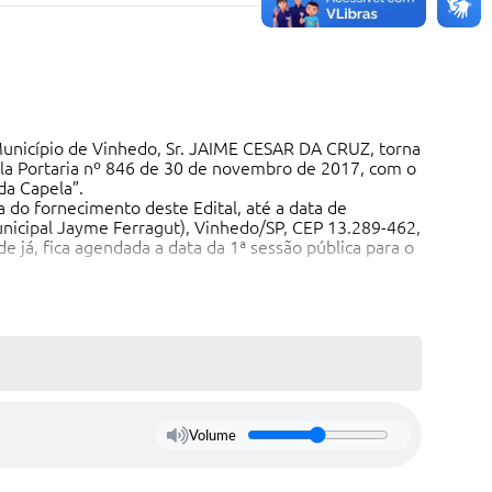
unicípio de Vinhedo, Sr. JAIME CESAR DA CRUZ, torna
la Portaria nº 846 de 30 de novembro de 2017, com o
da Capela”.
o fornecimento deste Edital, até a data de
Municipal Jayme Ferragut), Vinhedo/SP, CEP 13.289-462,
já, fica agendada a data da 1ª sessão pública para o
atuitamente aos interessados a partir de
Municipal Jayme Ferragut), Vinhedo/SP, CEP 13.289-462,
urídicas interessadas em explorar o espaço público
Volume