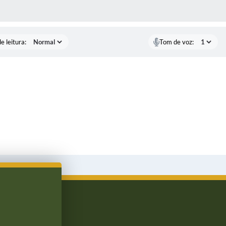
S MÍDIAS
e leitura:
Tom de voz: