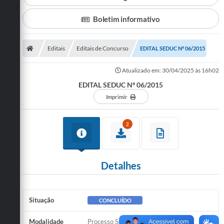
Secretarias
Boletim informativo
Telefones
Licitações
Editais
Editais de Concurso
EDITAL SEDUC Nº 06/2015
Transparência
Atualizado em: 30/04/2025 às 16h02
EDITAL SEDUC Nº 06/2015
Concursos e Processos Seletivos
Imprimir
Inclusão e Acessibilidade
2
Tributos Online
Cidadão
Detalhes
Transporte Coletivo Municipal (Horários e
Itinerários)
Normas e Legislação
Situação
CONCLUÍDO
Diário Oficial
Modalidade
Processo Seletivo