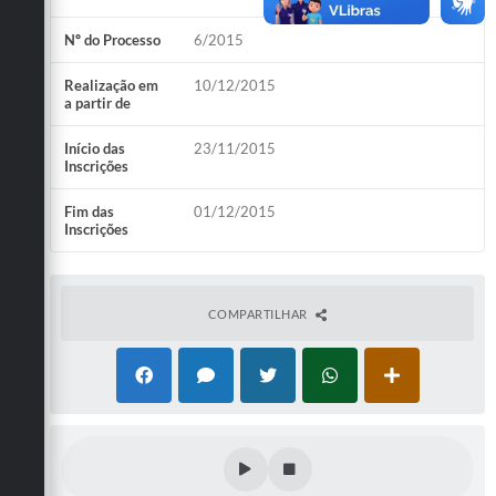
Defesa Civil
Nº do Processo
6/2015
Convênios Terceiro Setor
Realização em
10/12/2015
a partir de
Sistema de Protocolo
Início das
23/11/2015
Inscrições
Poupatempo
Fim das
01/12/2015
Fala.BR
Inscrições
Listagem dos CEPs de Vinhedo
Acesso à Informação
COMPARTILHAR
Contratos
Associação dos Servidores Públicos Municipais de
Vinhedo
Audiências Públicas