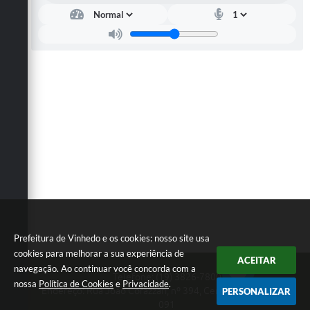
Carta de Serviços
Arquivos para Download
Galeria de Vídeos
Contas Públicas
Legislação
Links Úteis
Serviços Online
Prefeitura de Vinhedo e os cookies: nosso site usa
cookies para melhorar a sua experiência de
ACEITAR
navegação. Ao continuar você concorda com a
Telefone: (19) 3826-7800
nossa
Política de Cookies
e
Privacidade
.
Endereço: Rua João Corazzari, nº 394, Centro | CEP: 13280-
PERSONALIZAR
091