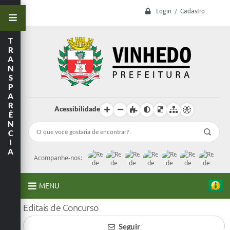
Login / Cadastro
T
R
A
N
S
P
A
R
Acessibilidade
Ê
N
C
I
A
Acompanhe-nos:
MENU
Editais de Concurso
A Prefeitura
Seguir