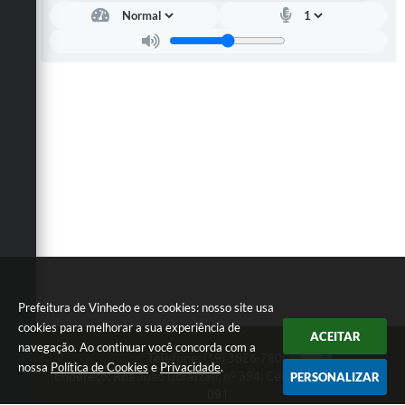
Prefeitura de Vinhedo e os cookies: nosso site usa
cookies para melhorar a sua experiência de
ACEITAR
navegação. Ao continuar você concorda com a
Telefone: (19) 3826-7800
nossa
Política de Cookies
e
Privacidade
.
Endereço: Rua João Corazzari, nº 394, Centro | CEP: 13280-
PERSONALIZAR
091