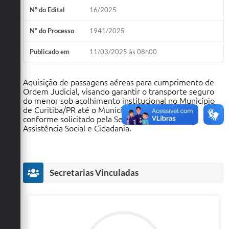
Nº do Edital
16/2025
Defesa Civil
Nº do Processo
1941/2025
Convênios Terceiro Setor
Publicado em
11/03/2025 às 08h00
Sistema de Protocolo
Poupatempo
Aquisição de passagens aéreas para cumprimento de
Ordem Judicial, visando garantir o transporte seguro
Fala.BR
do menor sob acolhimento institucional no Município
de Curitiba/PR até o Município de Vinhedo/SP,
conforme solicitado pela Secretaria Municipal de
Listagem dos CEPs de Vinhedo
Assistência Social e Cidadania.
Acesso à Informação
Contratos
Secretarias Vinculadas
Associação dos Servidores Públicos Municipais de
Vinhedo
Audiências Públicas