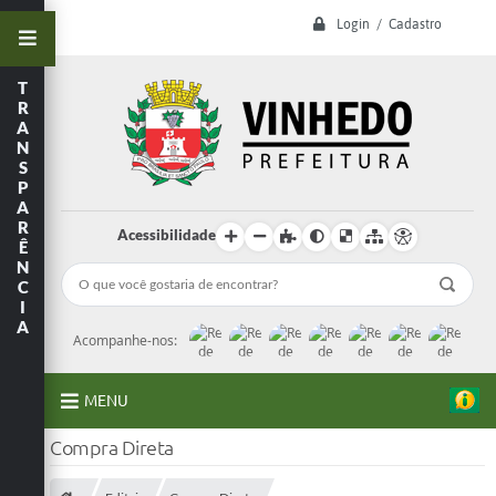
Login / Cadastro
T
R
A
N
S
P
A
R
Acessibilidade
Ê
N
C
I
A
Acompanhe-nos:
MENU
Compra Direta
A Prefeitura