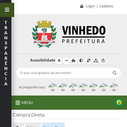
Login / Cadastro
T
R
A
N
S
P
A
R
Acessibilidade
Ê
N
C
I
A
Acompanhe-nos:
MENU
Compra Direta
A Prefeitura