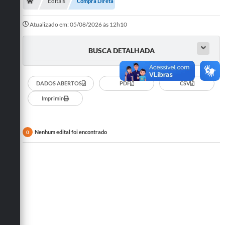
Secretarias
Editais
Compra Direta
Telefones
Atualizado em: 05/08/2026 às 12h10
Licitações
BUSCA DETALHADA
Transparência
DADOS ABERTOS
PDF
CSV
Concursos e Processos Seletivos
Imprimir
Inclusão e Acessibilidade
Tributos Online
Nenhum edital foi encontrado
0
Cidadão
Transporte Coletivo Municipal (Horários e
Itinerários)
Normas e Legislação
Diário Oficial