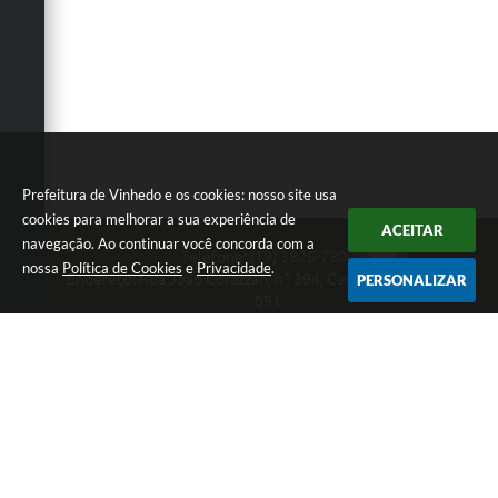
Defesa Civil
Convênios Terceiro Setor
Sistema de Protocolo
Poupatempo
Prefeitura de Vinhedo e os cookies: nosso site usa
Fala.BR
cookies para melhorar a sua experiência de
ACEITAR
navegação. Ao continuar você concorda com a
Telefone: (19) 3826-7800
Listagem dos CEPs de Vinhedo
nossa
Política de Cookies
e
Privacidade
.
Endereço: Rua João Corazzari, nº 394, Centro | CEP: 13280-
PERSONALIZAR
091
Acesso à Informação
Atendimento das 8 às 17 horas, de segunda a sexta-feira
CNPJ: 46.446.696/0001-85
Contratos
Prefeitura de Vinhedo
Associação dos Servidores Públicos Municipais de
Vinhedo
Versão do Sistema:
3.5.3 - 19/06/2026
Audiências Públicas
Portal atualizado em:
06/08/2026 17:25
Dados Abertos