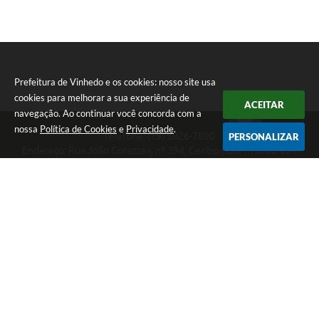
Prefeitura de Vinhedo e os cookies: nosso site usa
cookies para melhorar a sua experiência de
ACEITAR
navegação. Ao continuar você concorda com a
nossa
Política de Cookies
e
Privacidade
.
Telefone: (19) 3826-7800
PERSONALIZAR
Endereço: Rua João Corazzari, nº 394, Centro | CEP: 13280-091
Atendimento das 8 às 17 horas, de segunda a sexta-feira
CNPJ: 46.446.696/0001-85
Prefeitura de Vinhedo
Versão do Sistema:
3.5.3 - 19/06/2026
Portal atualizado em:
07/08/2026 17:17
Dados Abertos
Copyright Instar - 2006-2026. Todos os direitos reservados -
Instar Tecnologia