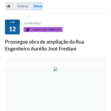
Secretarias
Notícias
Notícia
Telefones
Licitações
JUN
12 JUN 2012
12
CHEFIA DE GABINETE
Transparência
Prossegue obra de ampliação da Rua
Concursos e Processos Seletivos
Engenheiro Aurélio José Frediani
Inclusão e Acessibilidade
Tributos Online
Cidadão
Transporte Coletivo Municipal (Horários e
Itinerários)
Normas e Legislação
Diário Oficial