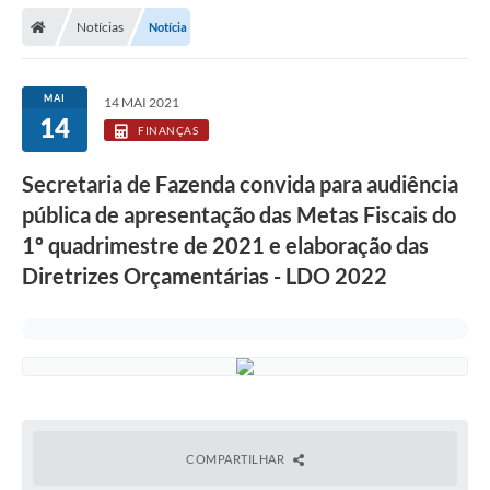
Secretarias
Notícias
Notícia
Telefones
Licitações
MAI
14 MAI 2021
14
FINANÇAS
Transparência
Secretaria de Fazenda convida para audiência
Concursos e Processos Seletivos
pública de apresentação das Metas Fiscais do
Inclusão e Acessibilidade
1º quadrimestre de 2021 e elaboração das
Diretrizes Orçamentárias - LDO 2022
Tributos Online
Cidadão
Transporte Coletivo Municipal (Horários e
Itinerários)
Normas e Legislação
COMPARTILHAR
Diário Oficial