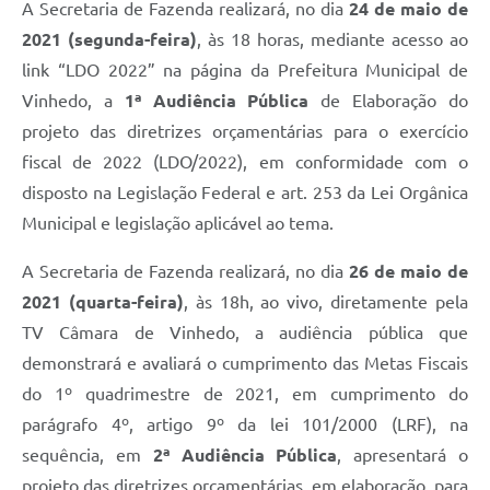
Carta de Serviços
A Secretaria de Fazenda realizará, no dia
24 de maio de
2021 (segunda-feira)
, às 18 horas, mediante acesso ao
Arquivos para Download
link “LDO 2022” na página da Prefeitura Municipal de
Galeria de Vídeos
Vinhedo, a
1ª Audiência Pública
de Elaboração do
projeto das diretrizes orçamentárias para o exercício
Contas Públicas
fiscal de 2022 (LDO/2022), em conformidade com o
Legislação
disposto na Legislação Federal e art. 253 da Lei Orgânica
Municipal e legislação aplicável ao tema.
Links Úteis
A Secretaria de Fazenda realizará, no dia
26 de maio de
Serviços Online
2021
(quarta-feira)
, às 18h, ao vivo, diretamente pela
TV Câmara de Vinhedo, a audiência pública que
demonstrará e avaliará o cumprimento das Metas Fiscais
do 1º quadrimestre de 2021, em cumprimento do
parágrafo 4º, artigo 9º da lei 101/2000 (LRF), na
sequência, em
2ª Audiência Pública
, apresentará o
projeto das diretrizes orçamentárias, em elaboração, para