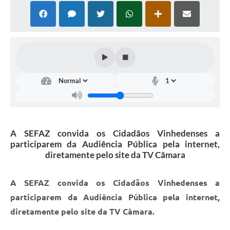
Defesa Civil
Convênios Terceiro Setor
Sistema de Protocolo
Poupatempo
Fala.BR
Listagem dos CEPs de Vinhedo
A SEFAZ convida os Cidadãos Vinhedenses a
Acesso à Informação
participarem da Audiência Pública pela internet,
diretamente pelo site da TV Câmara
Contratos
A SEFAZ convida os Cidadãos Vinhedenses a
Associação dos Servidores Públicos Municipais de
Vinhedo
participarem da Audiência Pública pela internet,
diretamente pelo site da TV Câmara.
Audiências Públicas