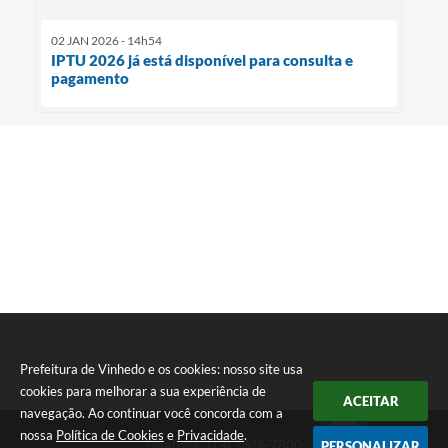
02 JAN 2026 - 14h54
IPTU 2026 já está disponível para consulta e
pagamento
Prefeitura de Vinhedo e os cookies: nosso site usa
cookies para melhorar a sua experiência de
ACEITAR
navegação. Ao continuar você concorda com a
nossa
Política de Cookies
e
Privacidade
.
Telefone: (19) 3826-7800
PERSONALIZAR