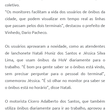
Carta de Serviços
coletivo.
“Os monitores facilitam a vida dos usuários de ônibus da
Arquivos para Download
cidade, que podem visualizar em tempo real as linhas
Galeria de Vídeos
que passam pelos dois terminais”, destacou o prefeito de
Contas Públicas
Vinhedo, Dario Pacheco.
Legislação
Os usuários aprovaram a novidade, como as atendentes
Links Úteis
de lanchonete Natali Muniz dos Santos e Jéssica Silva
Lima, que usam ônibus da MoV diariamente para o
Serviços Online
trabalho. “É bom pra gente saber se o ônibus está vindo,
sem precisar perguntar para o pessoal do terminal”,
comemorou Jéssica. “É só olhar no monitor pra saber se
o ônibus está no horário”, disse Natali.
O motorista Cícero Adalberto dos Santos, que também
utiliza ônibus diariamente para ir ao trabalho, aprovou a