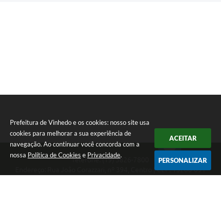
Prefeitura de Vinhedo e os cookies: nosso site usa
cookies para melhorar a sua experiência de
ACEITAR
navegação. Ao continuar você concorda com a
nossa
Política de Cookies
e
Privacidade
.
Telefone: (19) 3826-7800
PERSONALIZAR
Endereço: Rua João Corazzari, nº 394, Centro | CEP: 13280-091
Atendimento das 8 às 17 horas, de segunda a sexta-feira
CNPJ: 46.446.696/0001-85
Prefeitura de Vinhedo