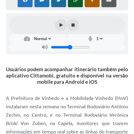
Defesa Civil
Convênios Terceiro Setor
Sistema de Protocolo
Poupatempo
Fala.BR
Usuários podem acompanhar itinerário também pelo
Listagem dos CEPs de Vinhedo
aplicativo Cittamobi, gratuito e disponível na versão
mobile para Android e iOS
Acesso à Informação
Contratos
A Prefeitura de Vinhedo e a Mobilidade Vinhedo (MoV)
instalaram nesta semana no Terminal Rodoviário Antônio
Associação dos Servidores Públicos Municipais de
Vinhedo
Zechin, no Centro, e no Terminal Rodoviário Verônica
Briski Von Zuben, na Capela, monitores que trazem
Audiências Públicas
informações em tempo real sobre as linhas do transporte