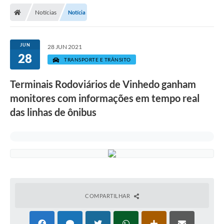
Secretarias
Notícias
Notícia
Telefones
Licitações
JUN
28 JUN 2021
28
TRANSPORTE E TRÂNSITO
Transparência
Terminais Rodoviários de Vinhedo ganham
Concursos e Processos Seletivos
monitores com informações em tempo real
Inclusão e Acessibilidade
das linhas de ônibus
Tributos Online
Cidadão
Transporte Coletivo Municipal (Horários e
Itinerários)
COMPARTILHAR
Normas e Legislação
Diário Oficial