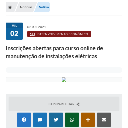
Secretarias
Notícias
Notícia
Telefones
Licitações
JUL
02 JUL 2021
02
DESENVOLVIMENTO ECONÔMICO
Transparência
Inscrições abertas para curso online de
Concursos e Processos Seletivos
manutenção de instalações elétricas
Inclusão e Acessibilidade
Tributos Online
Cidadão
Transporte Coletivo Municipal (Horários e
Itinerários)
COMPARTILHAR
Normas e Legislação
Diário Oficial