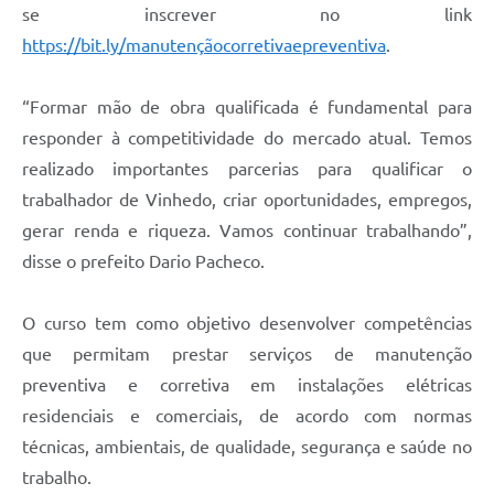
Carta de Serviços
se inscrever no link
https://bit.ly/manutençãocorretivaepreventiva
.
Arquivos para Download
Galeria de Vídeos
“Formar mão de obra qualificada é fundamental para
responder à competitividade do mercado atual. Temos
Contas Públicas
realizado importantes parcerias para qualificar o
Legislação
trabalhador de Vinhedo, criar oportunidades, empregos,
gerar renda e riqueza. Vamos continuar trabalhando”,
Links Úteis
disse o prefeito Dario Pacheco.
Serviços Online
O curso tem como objetivo desenvolver competências
que permitam prestar serviços de manutenção
preventiva e corretiva em instalações elétricas
residenciais e comerciais, de acordo com normas
técnicas, ambientais, de qualidade, segurança e saúde no
trabalho.