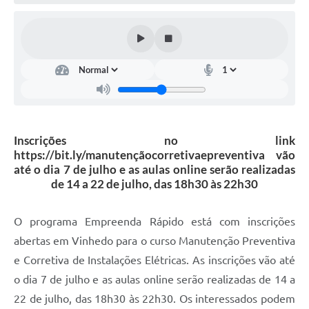
Defesa Civil
Convênios Terceiro Setor
Sistema de Protocolo
Poupatempo
Fala.BR
Inscrições no link
https://bit.ly/manutençãocorretivaepreventiva vão
Listagem dos CEPs de Vinhedo
até o dia 7 de julho e as aulas online serão realizadas
de 14 a 22 de julho, das 18h30 às 22h30
Acesso à Informação
Contratos
O programa Empreenda Rápido está com inscrições
abertas em Vinhedo para o curso Manutenção Preventiva
Associação dos Servidores Públicos Municipais de
Vinhedo
e Corretiva de Instalações Elétricas. As inscrições vão até
o dia 7 de julho e as aulas online serão realizadas de 14 a
Audiências Públicas
22 de julho, das 18h30 às 22h30. Os interessados podem