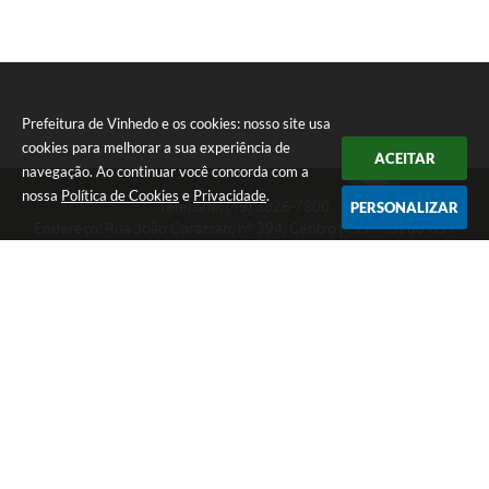
Prefeitura de Vinhedo e os cookies: nosso site usa
cookies para melhorar a sua experiência de
ACEITAR
navegação. Ao continuar você concorda com a
nossa
Política de Cookies
e
Privacidade
.
Telefone: (19) 3826-7800
PERSONALIZAR
Endereço: Rua João Corazzari, nº 394, Centro | CEP: 13280-091
Atendimento das 8 às 17 horas, de segunda a sexta-feira
CNPJ: 46.446.696/0001-85
Prefeitura de Vinhedo
Versão do Sistema:
3.5.3 - 19/06/2026
Portal atualizado em:
07/08/2026 17:17
Dados Abertos
Copyright Instar - 2006-2026. Todos os direitos reservados -
Instar Tecnologia