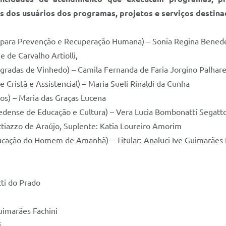
is dos usuários dos programas, projetos e serviços destina
 para Prevenção e Recuperação Humana) – Sonia Regina Benede
e de Carvalho Artiolli,
ntegradas de Vinhedo) – Camila Fernanda de Faria Jorgino Palhar
 Cristã e Assistencial) – Maria Sueli Rinaldi da Cunha
os) – Maria das Graças Lucena
edense de Educação e Cultura) – Vera Lucia Bombonatti Segatt
ttiazzo de Araújo, Suplente: Katia Loureiro Amorim
ucação do Homem de Amanhã) – Titular: Analuci Ive Guimarães 
tti do Prado
Guimarães Fachini
i