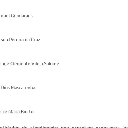
Samuel Guimarães
rson Pereira da Cruz
olange Clemente Vilela Salomé
a Rios Mascarenha
nice Maria Biotto
entidades de atendimento que executam programas, pr