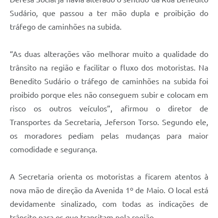
Carta de Serviços
Sudário, que passou a ter mão dupla e proibição do
Arquivos para Download
tráfego de caminhões na subida.
Galeria de Vídeos
“As duas alterações vão melhorar muito a qualidade do
Contas Públicas
trânsito na região e facilitar o fluxo dos motoristas. Na
Benedito Sudário o tráfego de caminhões na subida foi
Legislação
proibido porque eles não conseguem subir e colocam em
Links Úteis
risco os outros veículos”, afirmou o diretor de
Transportes da Secretaria, Jeferson Torso. Segundo ele,
Serviços Online
os moradores pediam pelas mudanças para maior
comodidade e segurança.
A Secretaria orienta os motoristas a ficarem atentos à
nova mão de direção da Avenida 1º de Maio. O local está
devidamente sinalizado, com todas as indicações de
trânsito para os que transitam pela região.