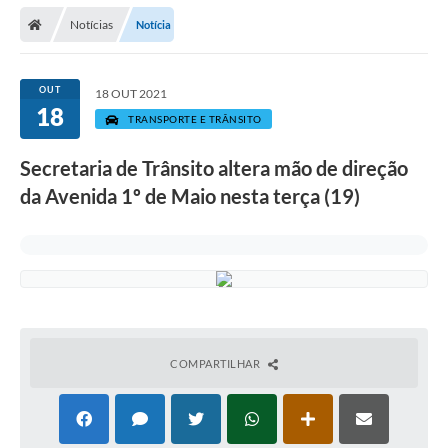
Secretarias
Notícias
Notícia
Telefones
Licitações
OUT
18 OUT 2021
18
TRANSPORTE E TRÂNSITO
Transparência
Secretaria de Trânsito altera mão de direção
Concursos e Processos Seletivos
da Avenida 1º de Maio nesta terça (19)
Inclusão e Acessibilidade
Tributos Online
Cidadão
Transporte Coletivo Municipal (Horários e
Itinerários)
COMPARTILHAR
Normas e Legislação
Diário Oficial