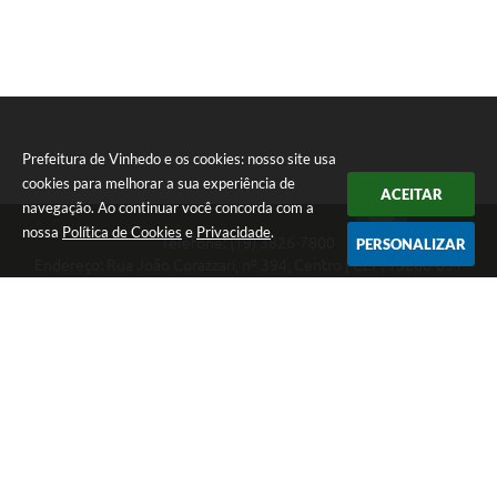
Prefeitura de Vinhedo e os cookies: nosso site usa
cookies para melhorar a sua experiência de
ACEITAR
navegação. Ao continuar você concorda com a
nossa
Política de Cookies
e
Privacidade
.
Telefone: (19) 3826-7800
PERSONALIZAR
Endereço: Rua João Corazzari, nº 394, Centro | CEP: 13280-091
Atendimento das 8 às 17 horas, de segunda a sexta-feira
CNPJ: 46.446.696/0001-85
Prefeitura de Vinhedo
Versão do Sistema:
3.5.3 - 19/06/2026
Portal atualizado em:
07/08/2026 17:17
Dados Abertos