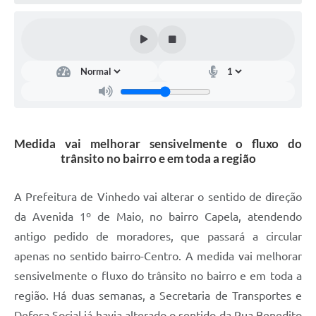
Defesa Civil
Convênios Terceiro Setor
Sistema de Protocolo
Poupatempo
Fala.BR
Medida vai melhorar sensivelmente o fluxo do
trânsito no bairro e em toda a região
Listagem dos CEPs de Vinhedo
Acesso à Informação
A Prefeitura de Vinhedo vai alterar o sentido de direção
da Avenida 1º de Maio, no bairro Capela, atendendo
Contratos
antigo pedido de moradores, que passará a circular
Associação dos Servidores Públicos Municipais de
apenas no sentido bairro-Centro. A medida vai melhorar
Vinhedo
sensivelmente o fluxo do trânsito no bairro e em toda a
Audiências Públicas
região. Há duas semanas, a Secretaria de Transportes e
Defesa Social já havia alterado o sentido da Rua Benedito