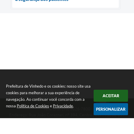
Prefeitura de Vinhedo e os cookies: nosso site usa
cookies para melhorar a sua experiência de
ACEITAR
navegação. Ao continuar você concorda com a
nossa
Política de Cookies
e
Privacidade
.
Telefone: (19) 3826-7800
PERSONALIZAR
Endereço: Rua João Corazzari, nº 394, Centro | CEP: 13280-091
Atendimento das 8 às 17 horas, de segunda a sexta-feira
CNPJ: 46.446.696/0001-85
Prefeitura de Vinhedo