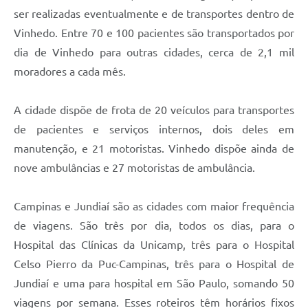
Carta de Serviços
ser realizadas eventualmente e de transportes dentro de
Vinhedo. Entre 70 e 100 pacientes são transportados por
Arquivos para Download
dia de Vinhedo para outras cidades, cerca de 2,1 mil
Galeria de Vídeos
moradores a cada mês.
Contas Públicas
A cidade dispõe de frota de 20 veículos para transportes
Legislação
de pacientes e serviços internos, dois deles em
Links Úteis
manutenção, e 21 motoristas. Vinhedo dispõe ainda de
nove ambulâncias e 27 motoristas de ambulância.
Serviços Online
Campinas e Jundiaí são as cidades com maior frequência
de viagens. São três por dia, todos os dias, para o
Hospital das Clínicas da Unicamp, três para o Hospital
Celso Pierro da Puc-Campinas, três para o Hospital de
Jundiaí e uma para hospital em São Paulo, somando 50
viagens por semana. Esses roteiros têm horários fixos