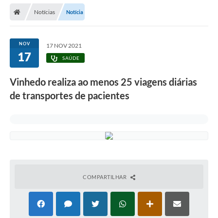
Secretarias
Notícias
Notícia
Telefones
Licitações
NOV
17 NOV 2021
17
SAÚDE
Transparência
Vinhedo realiza ao menos 25 viagens diárias
Concursos e Processos Seletivos
de transportes de pacientes
Inclusão e Acessibilidade
Tributos Online
Cidadão
Transporte Coletivo Municipal (Horários e
Itinerários)
COMPARTILHAR
Normas e Legislação
Diário Oficial