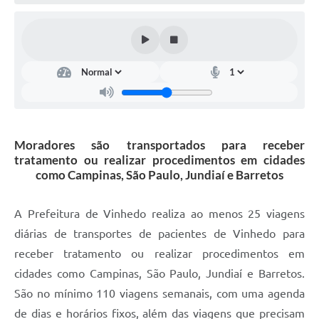
Defesa Civil
Convênios Terceiro Setor
Sistema de Protocolo
Poupatempo
Fala.BR
Moradores são transportados para receber
tratamento ou realizar procedimentos em cidades
Listagem dos CEPs de Vinhedo
como Campinas, São Paulo, Jundiaí e Barretos
Acesso à Informação
A Prefeitura de Vinhedo realiza ao menos 25 viagens
Contratos
diárias de transportes de pacientes de Vinhedo para
receber tratamento ou realizar procedimentos em
Associação dos Servidores Públicos Municipais de
Vinhedo
cidades como Campinas, São Paulo, Jundiaí e Barretos.
São no mínimo 110 viagens semanais, com uma agenda
Audiências Públicas
de dias e horários fixos, além das viagens que precisam