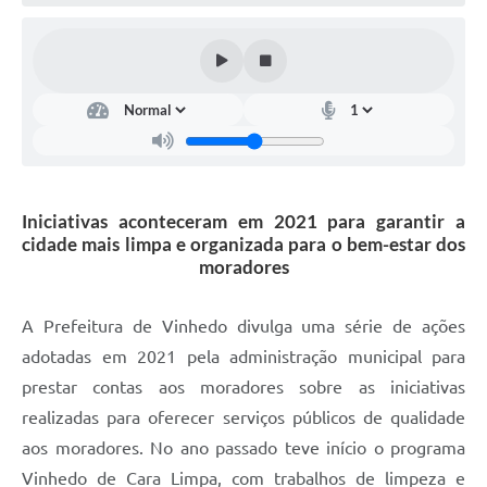
Defesa Civil
Convênios Terceiro Setor
Sistema de Protocolo
Poupatempo
Fala.BR
Iniciativas aconteceram em 2021 para garantir a
cidade mais limpa e organizada para o bem-estar dos
Listagem dos CEPs de Vinhedo
moradores
Acesso à Informação
A Prefeitura de Vinhedo divulga uma série de ações
Contratos
adotadas em 2021 pela administração municipal para
prestar contas aos moradores sobre as iniciativas
Associação dos Servidores Públicos Municipais de
Vinhedo
realizadas para oferecer serviços públicos de qualidade
aos moradores. No ano passado teve início o programa
Audiências Públicas
Vinhedo de Cara Limpa, com trabalhos de limpeza e