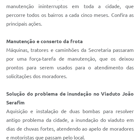
Carta de Serviços
manutenção ininterruptos em toda a cidade, que
percorre todos os bairros a cada cinco meses. Confira as
Arquivos para Download
principais ações.
Galeria de Vídeos
Contas Públicas
Manutenção e conserto da frota
Máquinas, tratores e caminhões da Secretaria passaram
Legislação
por uma força-tarefa de manutenção, que os deixou
Links Úteis
prontos para serem usados para o atendimento das
solicitações dos moradores.
Serviços Online
Solução do problema de inundação no Viaduto João
Serafim
Aquisição e instalação de duas bombas para resolver
antigo problema da cidade, a inundação do viaduto em
dias de chuvas fortes, atendendo ao apelo de moradores
e motoristas que passam pelo local.