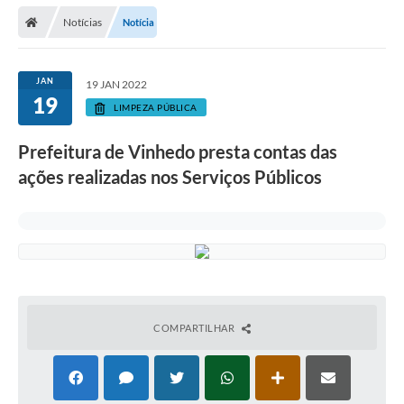
Secretarias
Notícias
Notícia
Telefones
Licitações
JAN
19 JAN 2022
19
LIMPEZA PÚBLICA
Transparência
Prefeitura de Vinhedo presta contas das
Concursos e Processos Seletivos
ações realizadas nos Serviços Públicos
Inclusão e Acessibilidade
Tributos Online
Cidadão
Transporte Coletivo Municipal (Horários e
Itinerários)
COMPARTILHAR
Normas e Legislação
Diário Oficial