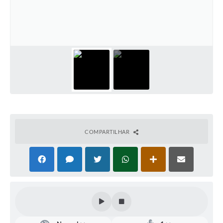
Defesa Civil
Convênios Terceiro Setor
Sistema de Protocolo
Poupatempo
Fala.BR
Listagem dos CEPs de Vinhedo
COMPARTILHAR
Acesso à Informação
Contratos
Associação dos Servidores Públicos Municipais de
Vinhedo
Audiências Públicas