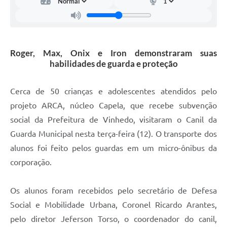
Carta de Serviços
Arquivos para Download
Galeria de Vídeos
Roger, Max, Onix e Iron demonstraram suas
habilidades de guarda e proteção
Contas Públicas
Legislação
Cerca de 50 crianças e adolescentes atendidos pelo
projeto ARCA, núcleo Capela, que recebe subvenção
Links Úteis
social da Prefeitura de Vinhedo, visitaram o Canil da
Serviços Online
Guarda Municipal nesta terça-feira (12). O transporte dos
alunos foi feito pelos guardas em um micro-ônibus da
corporação.
Os alunos foram recebidos pelo secretário de Defesa
Social e Mobilidade Urbana, Coronel Ricardo Arantes,
pelo diretor Jeferson Torso, o coordenador do canil,