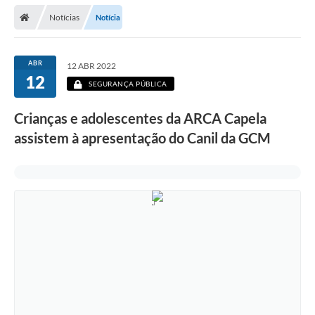
Secretarias
Notícias
Notícia
Telefones
Licitações
ABR
12 ABR 2022
12
SEGURANÇA PÚBLICA
Transparência
Crianças e adolescentes da ARCA Capela
Concursos e Processos Seletivos
assistem à apresentação do Canil da GCM
Inclusão e Acessibilidade
Tributos Online
Cidadão
Transporte Coletivo Municipal (Horários e
Itinerários)
Normas e Legislação
Diário Oficial