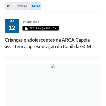
Secretarias
Notícias
Notícia
Telefones
Licitações
ABR
12 ABR 2022
12
SEGURANÇA PÚBLICA
Transparência
Crianças e adolescentes da ARCA Capela
Concursos e Processos Seletivos
assistem à apresentação do Canil da GCM
Inclusão e Acessibilidade
Tributos Online
Cidadão
Transporte Coletivo Municipal (Horários e
Itinerários)
Normas e Legislação
Diário Oficial