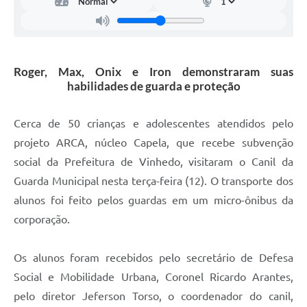
Carta de Serviços
Arquivos para Download
Galeria de Vídeos
Roger, Max, Onix e Iron demonstraram suas
habilidades de guarda e proteção
Contas Públicas
Legislação
Cerca de 50 crianças e adolescentes atendidos pelo
projeto ARCA, núcleo Capela, que recebe subvenção
Links Úteis
social da Prefeitura de Vinhedo, visitaram o Canil da
Serviços Online
Guarda Municipal nesta terça-feira (12). O transporte dos
alunos foi feito pelos guardas em um micro-ônibus da
corporação.
Os alunos foram recebidos pelo secretário de Defesa
Social e Mobilidade Urbana, Coronel Ricardo Arantes,
pelo diretor Jeferson Torso, o coordenador do canil,