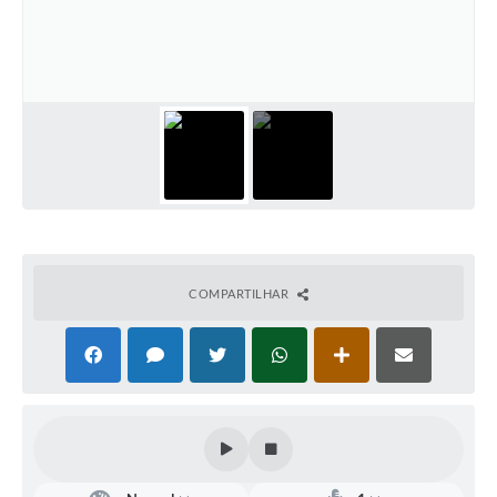
Defesa Civil
Convênios Terceiro Setor
Sistema de Protocolo
Poupatempo
Fala.BR
Listagem dos CEPs de Vinhedo
COMPARTILHAR
Acesso à Informação
Contratos
Associação dos Servidores Públicos Municipais de
Vinhedo
Audiências Públicas