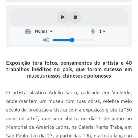
Defesa Civil
Convênios Terceiro Setor
Sistema de Protocolo
Poupatempo
Fala.BR
Exposição terá fotos, pensamentos do artista e 40
trabalhos inéditos no país, que foram sucesso em
Listagem dos CEPs de Vinhedo
museus russos, chineses e poloneses
Acesso à Informação
O artista plástico Adelio Sarro, radicado em Vinhedo,
Contratos
onde mantém um museu com suas obras, celebra meio
século de produção artística com a exposição gratuita “50
Associação dos Servidores Públicos Municipais de
Vinhedo
anos de arte”, que será aberta no dia 7 de junho no
Memorial da América Latina, na Galeria Marta Traba, em
Audiências Públicas
São Paulo. No dia 23, a partir das 19h, o artista lança no