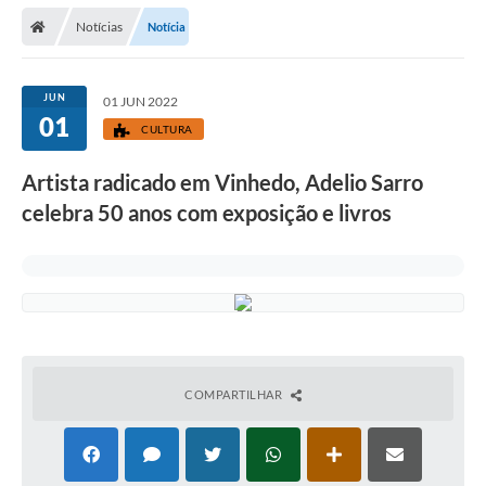
Secretarias
Notícias
Notícia
Telefones
Licitações
JUN
01 JUN 2022
01
CULTURA
Transparência
Artista radicado em Vinhedo, Adelio Sarro
Concursos e Processos Seletivos
celebra 50 anos com exposição e livros
Inclusão e Acessibilidade
Tributos Online
Cidadão
Transporte Coletivo Municipal (Horários e
Itinerários)
COMPARTILHAR
Normas e Legislação
Diário Oficial