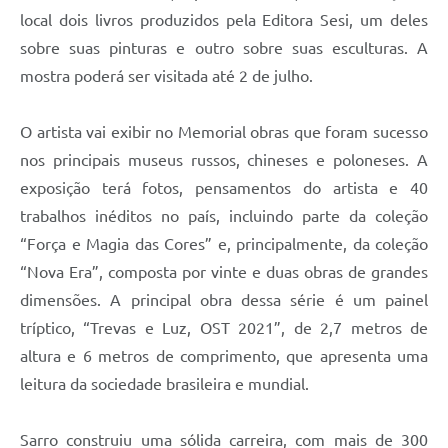
Carta de Serviços
local dois livros produzidos pela Editora Sesi, um deles
sobre suas pinturas e outro sobre suas esculturas. A
Arquivos para Download
mostra poderá ser visitada até 2 de julho.
Galeria de Vídeos
Contas Públicas
O artista vai exibir no Memorial obras que foram sucesso
nos principais museus russos, chineses e poloneses. A
Legislação
exposição terá fotos, pensamentos do artista e 40
Links Úteis
trabalhos inéditos no país, incluindo parte da coleção
“Força e Magia das Cores” e, principalmente, da coleção
Serviços Online
“Nova Era”, composta por vinte e duas obras de grandes
dimensões. A principal obra dessa série é um painel
tríptico, “Trevas e Luz, OST 2021”, de 2,7 metros de
altura e 6 metros de comprimento, que apresenta uma
leitura da sociedade brasileira e mundial.
Sarro construiu uma sólida carreira, com mais de 300