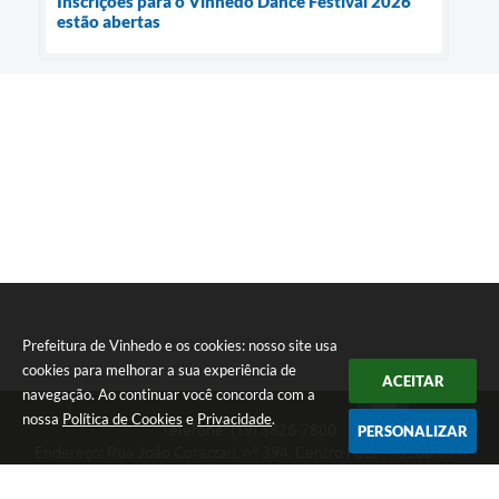
Inscrições para o Vinhedo Dance Festival 2026
estão abertas
Prefeitura de Vinhedo e os cookies: nosso site usa
cookies para melhorar a sua experiência de
ACEITAR
navegação. Ao continuar você concorda com a
nossa
Política de Cookies
e
Privacidade
.
Telefone: (19) 3826-7800
PERSONALIZAR
Endereço: Rua João Corazzari, nº 394, Centro | CEP: 13280-091
Atendimento das 8 às 17 horas, de segunda a sexta-feira
CNPJ: 46.446.696/0001-85