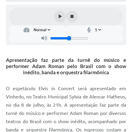
Defesa Civil
Convênios Terceiro Setor
Sistema de Protocolo
Poupatempo
Fala.BR
Apresentação faz parte da turnê do músico e
performer Adam Roman pelo Brasil com o show
Listagem dos CEPs de Vinhedo
inédito, banda e orquestra filarmônica
Acesso à Informação
O espetáculo Elvis in Concert será apresentado em
Contratos
Vinhedo, no Teatro Municipal Sylvia de Alencar Matheus,
no dia 8 de julho, às 21h. A apresentação faz parte da
Associação dos Servidores Públicos Municipais de
Vinhedo
turnê do músico e performer Adam Roman por diversos
teatros do Brasil com o show inédito, acompanhado por
Audiências Públicas
banda e orquestra filarmônica. Os ingressos custam a