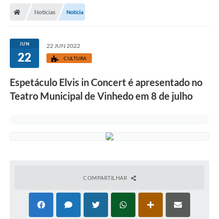
Secretarias
Notícias
Notícia
Telefones
Licitações
JUN
22 JUN 2022
22
CULTURA
Transparência
Espetáculo Elvis in Concert é apresentado no
Concursos e Processos Seletivos
Teatro Municipal de Vinhedo em 8 de julho
Inclusão e Acessibilidade
Tributos Online
Cidadão
Transporte Coletivo Municipal (Horários e
Itinerários)
COMPARTILHAR
Normas e Legislação
Diário Oficial