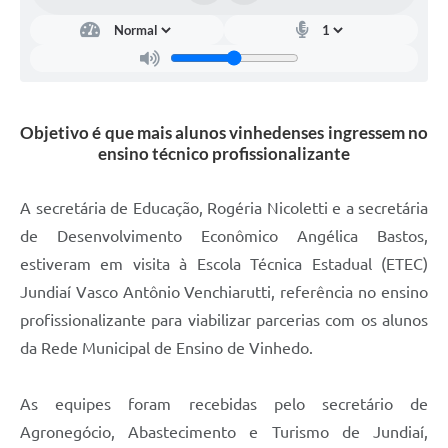
Carta de Serviços
Arquivos para Download
Galeria de Vídeos
Objetivo é que mais alunos vinhedenses ingressem no
Contas Públicas
ensino técnico profissionalizante
Legislação
A secretária de Educação, Rogéria Nicoletti e a secretária
Links Úteis
de Desenvolvimento Econômico Angélica Bastos,
Serviços Online
estiveram em visita à Escola Técnica Estadual (ETEC)
Jundiaí Vasco Antônio Venchiarutti, referência no ensino
profissionalizante para viabilizar parcerias com os alunos
da Rede Municipal de Ensino de Vinhedo.
As equipes foram recebidas pelo secretário de
Agronegócio, Abastecimento e Turismo de Jundiaí,