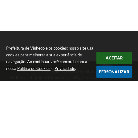
Prefeitura de Vinhedo e os cookies: nosso site usa
cookies para melhorar a sua experiência de
ACEITAR
navegação. Ao continuar você concorda com a
nossa
Política de Cookies
e
Privacidade
.
Telefone: (19) 3826-7800
PERSONALIZAR
Endereço: Rua João Corazzari, nº 394, Centro | CEP: 13280-091
Atendimento das 8 às 17 horas, de segunda a sexta-feira
CNPJ: 46.446.696/0001-85
Prefeitura de Vinhedo
Versão do Sistema:
3.5.3 - 19/06/2026
Portal atualizado em:
06/08/2026 14:35
Dados Abertos