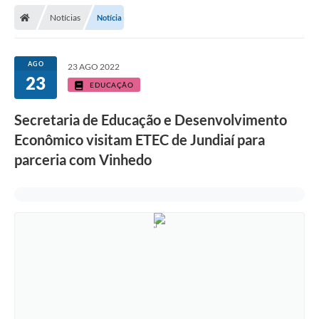
Secretarias
Notícias
Notícia
Telefones
Licitações
AGO
23 AGO 2022
23
EDUCAÇÃO
Transparência
Secretaria de Educação e Desenvolvimento
Concursos e Processos Seletivos
Econômico visitam ETEC de Jundiaí para
Inclusão e Acessibilidade
parceria com Vinhedo
Tributos Online
Cidadão
Transporte Coletivo Municipal (Horários e
Itinerários)
Normas e Legislação
Diário Oficial