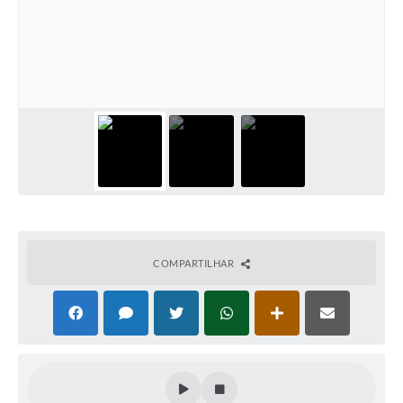
Defesa Civil
Convênios Terceiro Setor
Sistema de Protocolo
Poupatempo
Fala.BR
Listagem dos CEPs de Vinhedo
Acesso à Informação
COMPARTILHAR
Contratos
Associação dos Servidores Públicos Municipais de
Vinhedo
Audiências Públicas