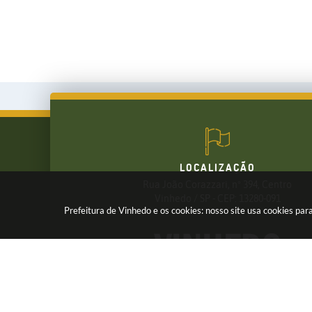
LOCALIZAÇÃO
Rua João Corazzari, nº 394, Centro
FALE CONOSCO
Vinhedo / SP - CEP: 13280-091
Prefeitura de Vinhedo e os cookies: nosso site usa cookies p
(19) 3826-7800
Receba os Informativos da Prefeitura,
Cadastre seu e-mail em nossas
NEWSLETTER