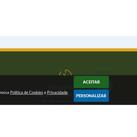
ACEITAR
ATENDIMENTO
 nossa
Política de Cookies
e
Privacidade
.
Atendimento das 8 às 17 horas,
PERSONALIZAR
de segunda a sexta-feira
CNPJ:
46.446.696/0001-85