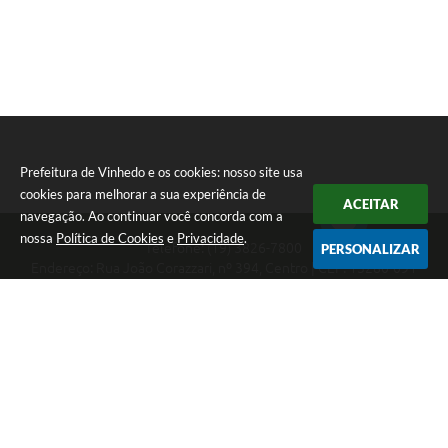
Prefeitura de Vinhedo e os cookies: nosso site usa
cookies para melhorar a sua experiência de
ACEITAR
navegação. Ao continuar você concorda com a
nossa
Política de Cookies
e
Privacidade
.
Telefone: (19) 3826-7800
PERSONALIZAR
Endereço: Rua João Corazzari, nº 394, Centro | CEP: 13280-091
Atendimento das 8 às 17 horas, de segunda a sexta-feira
CNPJ: 46.446.696/0001-85
Prefeitura de Vinhedo
Versão do Sistema:
3.5.3 - 19/06/2026
Portal atualizado em:
07/08/2026 17:17
Dados Abertos