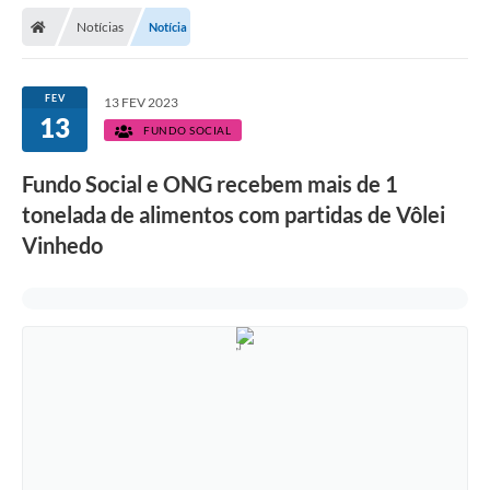
Secretarias
Notícias
Notícia
Telefones
Licitações
FEV
13 FEV 2023
13
FUNDO SOCIAL
Transparência
Fundo Social e ONG recebem mais de 1
Concursos e Processos Seletivos
tonelada de alimentos com partidas de Vôlei
Inclusão e Acessibilidade
Vinhedo
Tributos Online
Cidadão
Transporte Coletivo Municipal (Horários e
Itinerários)
Normas e Legislação
Diário Oficial