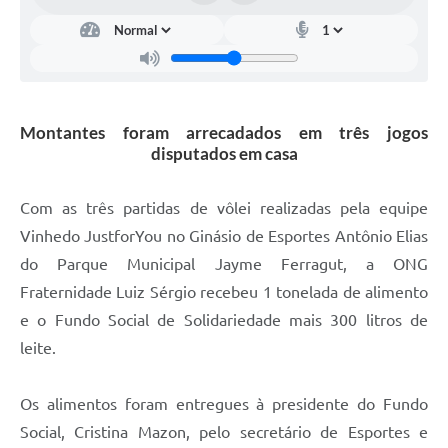
Carta de Serviços
Arquivos para Download
Galeria de Vídeos
Montantes foram arrecadados em três jogos
Contas Públicas
disputados em casa
Legislação
Com as três partidas de vôlei realizadas pela equipe
Links Úteis
Vinhedo JustforYou no Ginásio de Esportes Antônio Elias
Serviços Online
do Parque Municipal Jayme Ferragut, a ONG
Fraternidade Luiz Sérgio recebeu 1 tonelada de alimento
e o Fundo Social de Solidariedade mais 300 litros de
leite.
Os alimentos foram entregues à presidente do Fundo
Social, Cristina Mazon, pelo secretário de Esportes e