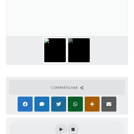
Defesa Civil
Convênios Terceiro Setor
Sistema de Protocolo
Poupatempo
Fala.BR
Listagem dos CEPs de Vinhedo
Acesso à Informação
COMPARTILHAR
Contratos
Associação dos Servidores Públicos Municipais de
Vinhedo
Audiências Públicas