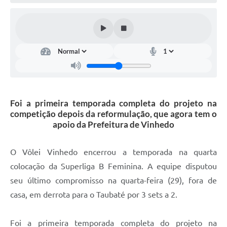
Defesa Civil
Convênios Terceiro Setor
Sistema de Protocolo
Poupatempo
Fala.BR
Foi a primeira temporada completa do projeto na
competição depois da reformulação, que agora tem o
Listagem dos CEPs de Vinhedo
apoio da Prefeitura de Vinhedo
Acesso à Informação
O Vôlei Vinhedo encerrou a temporada na quarta
Contratos
colocação da Superliga B Feminina. A equipe disputou
seu último compromisso na quarta-feira (29), fora de
Associação dos Servidores Públicos Municipais de
Vinhedo
casa, em derrota para o Taubaté por 3 sets a 2.
Audiências Públicas
Foi a primeira temporada completa do projeto na