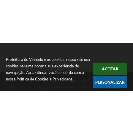
Prefeitura de Vinhedo e os cookies: nosso site usa
cookies para melhorar a sua experiência de
ACEITAR
navegação. Ao continuar você concorda com a
nossa
Política de Cookies
e
Privacidade
.
Telefone: (19) 3826-7800
PERSONALIZAR
Endereço: Rua João Corazzari, nº 394, Centro | CEP: 13280-091
Atendimento das 8 às 17 horas, de segunda a sexta-feira
CNPJ: 46.446.696/0001-85
Prefeitura de Vinhedo
Versão do Sistema:
3.5.3 - 19/06/2026
Portal atualizado em:
07/08/2026 10:54
Dados Abertos