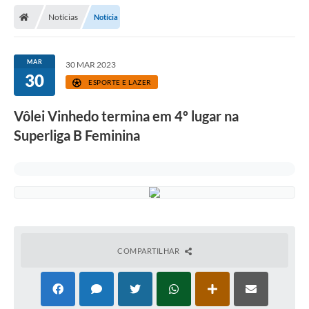
Secretarias
Notícias
Notícia
Telefones
Licitações
MAR
30 MAR 2023
30
ESPORTE E LAZER
Transparência
Vôlei Vinhedo termina em 4º lugar na
Concursos e Processos Seletivos
Superliga B Feminina
Inclusão e Acessibilidade
Tributos Online
Cidadão
Transporte Coletivo Municipal (Horários e
Itinerários)
COMPARTILHAR
Normas e Legislação
Diário Oficial