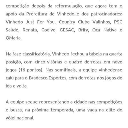
Carta de Serviços
competição depois da reformulação, que agora tem o
apoio da Prefeitura de Vinhedo e dos patrocinadores:
Arquivos para Download
Vinhedo Just For You, Country Clube Valinhos, PSC
Galeria de Vídeos
Saúde, Renata, Codive, GESAC, Brify, Oca Nativa e
Contas Públicas
QMaria.
Legislação
Na fase classificatória, Vinhedo fechou a tabela na quarta
Links Úteis
posição, com cinco vitórias e quatro derrotas em nove
jogos (16 pontos). Nas semifinais, a equipe vinhedense
Serviços Online
caiu para o Bradesco Esportes, com derrotas nos jogos de
ida e volta.
A equipe segue representando a cidade nas competições
e busca, na próxima temporada, uma vaga na elite do
vôlei nacional.