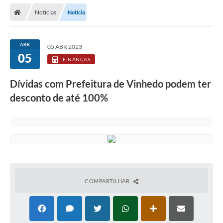
Secretarias
Notícias
Notícia
Telefones
Licitações
ABR
05 ABR 2023
05
FINANÇAS
Transparência
Dívidas com Prefeitura de Vinhedo podem ter
Concursos e Processos Seletivos
desconto de até 100%
Inclusão e Acessibilidade
Tributos Online
Cidadão
Transporte Coletivo Municipal (Horários e
Itinerários)
COMPARTILHAR
Normas e Legislação
Diário Oficial