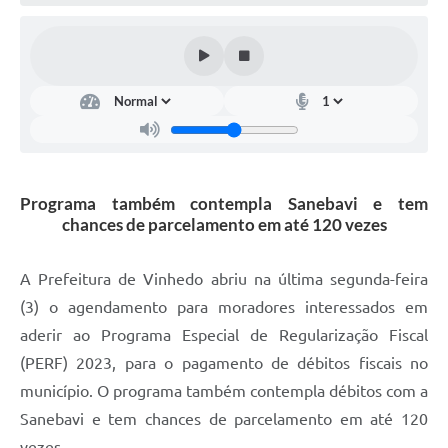
Defesa Civil
Convênios Terceiro Setor
Sistema de Protocolo
Poupatempo
Fala.BR
Programa também contempla Sanebavi e tem
chances de parcelamento em até 120 vezes
Listagem dos CEPs de Vinhedo
Acesso à Informação
A Prefeitura de Vinhedo abriu na última segunda-feira
(3) o agendamento para moradores interessados em
Contratos
aderir ao Programa Especial de Regularização Fiscal
Associação dos Servidores Públicos Municipais de
(PERF) 2023, para o pagamento de débitos fiscais no
Vinhedo
município. O programa também contempla débitos com a
Audiências Públicas
Sanebavi e tem chances de parcelamento em até 120
vezes.