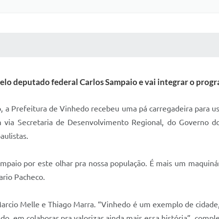
 MÍDIAS
RECEBA NOTÍCIAS
elo deputado federal Carlos Sampaio e vai integrar o prog
a Prefeitura de Vinhedo recebeu uma pá carregadeira para uso 
 via Secretaria de Desenvolvimento Regional, do Governo d
aulistas.
mpaio por este olhar pra nossa população. É mais um maquiná
Dario Pacheco.
rcio Melle e Thiago Marra. “Vinhedo é um exemplo de cidade,
ado, em colaborar pra valorizar ainda mais essa história”, comp