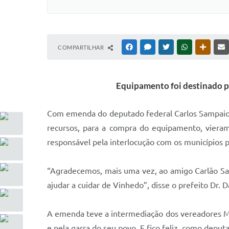
COMPARTILHAR
FACEBOOK
MESSENGER
TWITTER
WHATSAPP
OUTRAS
Equipamento foi destinado p
Com emenda do deputado federal Carlos Sampaio, 
recursos, para a compra do equipamento, vieram
responsável pela interlocução com os municípios p
“Agradecemos, mais uma vez, ao amigo Carlão Sa
ajudar a cuidar de Vinhedo”, disse o prefeito Dr. 
A emenda teve a intermediação dos vereadores Ma
e pela garra do seu povo. E fico feliz, como deput