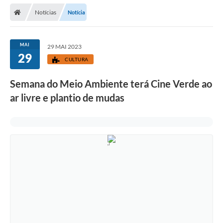
Secretarias
Notícias
Notícia
Telefones
Licitações
MAI
29 MAI 2023
29
CULTURA
Transparência
Semana do Meio Ambiente terá Cine Verde ao
Concursos e Processos Seletivos
ar livre e plantio de mudas
Inclusão e Acessibilidade
Tributos Online
Cidadão
Transporte Coletivo Municipal (Horários e
Itinerários)
Normas e Legislação
Diário Oficial