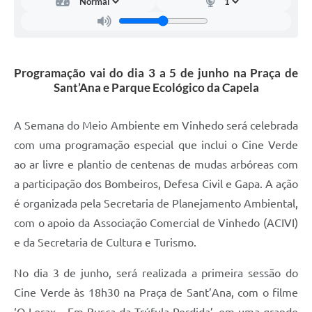
Carta de Serviços
Arquivos para Download
Galeria de Vídeos
Programação vai do dia 3 a 5 de junho na Praça de
Sant’Ana e Parque Ecológico da Capela
Contas Públicas
Legislação
A Semana do Meio Ambiente em Vinhedo será celebrada
com uma programação especial que inclui o Cine Verde
Links Úteis
ao ar livre e plantio de centenas de mudas arbóreas com
Serviços Online
a participação dos Bombeiros, Defesa Civil e Gapa. A ação
é organizada pela Secretaria de Planejamento Ambiental,
com o apoio da Associação Comercial de Vinhedo (ACIVI)
e da Secretaria de Cultura e Turismo.
No dia 3 de junho, será realizada a primeira sessão do
Cine Verde às 18h30 na Praça de Sant’Ana, com o filme
‘O Lorax – Em Busca da Trúfula Perdida’, em uma grande