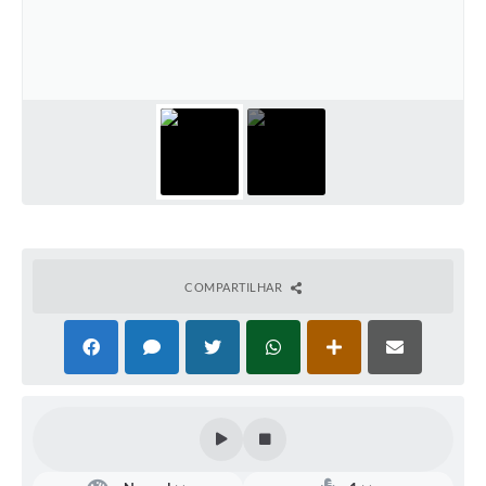
Defesa Civil
Convênios Terceiro Setor
Sistema de Protocolo
Poupatempo
Fala.BR
Listagem dos CEPs de Vinhedo
COMPARTILHAR
Acesso à Informação
Contratos
Associação dos Servidores Públicos Municipais de
Vinhedo
Audiências Públicas