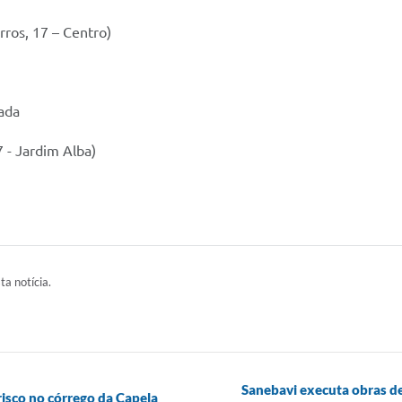
rros, 17 – Centro)
ada
7 - Jardim Alba)
ta notícia.
Sanebavi executa obras de
isco no córrego da Capela