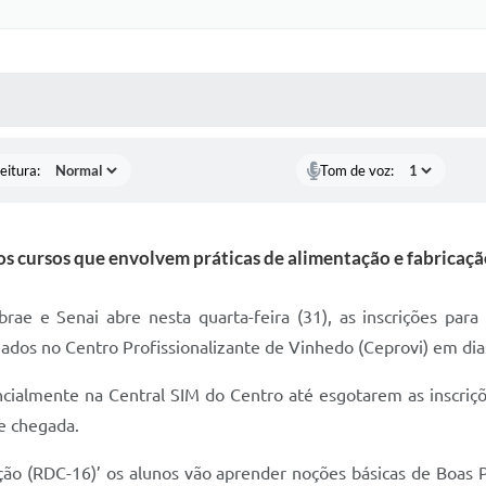
 MÍDIAS
RECEBA NOTÍCIAS
eitura:
Tom de voz:
os cursos que envolvem práticas de alimentação e fabricaçã
e e Senai abre nesta quarta-feira (31), as inscrições para 
zados no Centro Profissionalizante de Vinhedo (Ceprovi) em dias
ncialmente na Central SIM do Centro até esgotarem as inscri
de chegada.
ção (RDC-16)’ os alunos vão aprender noções básicas de Boas Pr