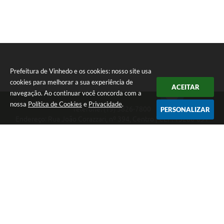
Prefeitura de Vinhedo e os cookies: nosso site usa
cookies para melhorar a sua experiência de
ACEITAR
navegação. Ao continuar você concorda com a
nossa
Política de Cookies
e
Privacidade
.
Telefone: (19) 3826-7800
PERSONALIZAR
Endereço: Rua João Corazzari, nº 394, Centro | CEP: 13280-091
Atendimento das 8 às 17 horas, de segunda a sexta-feira
CNPJ: 46.446.696/0001-85
Prefeitura de Vinhedo
Versão do Sistema:
3.5.3 - 19/06/2026
Portal atualizado em:
05/08/2026 17:31
Dados Abertos
Copyright Instar - 2006-2026. Todos os direitos reservados -