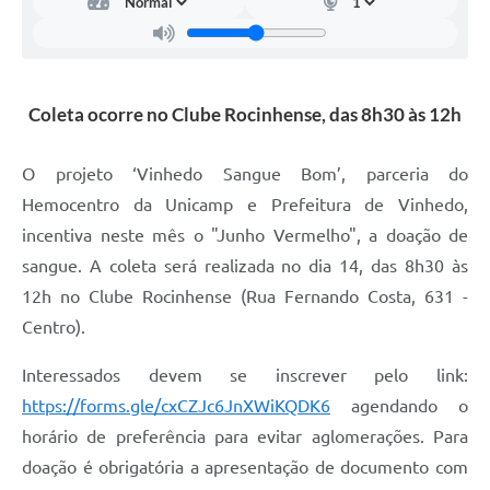
Carta de Serviços
Arquivos para Download
Galeria de Vídeos
Coleta ocorre no Clube Rocinhense, das 8h30 às 12h
Contas Públicas
O projeto ‘Vinhedo Sangue Bom’, parceria do
Legislação
Hemocentro da Unicamp e Prefeitura de Vinhedo,
Links Úteis
incentiva neste mês o "Junho Vermelho", a doação de
sangue. A coleta será realizada no dia 14, das 8h30 às
Serviços Online
12h no Clube Rocinhense (Rua Fernando Costa, 631 -
Centro).
Interessados devem se inscrever pelo link:
https://forms.gle/cxCZJc6JnXWiKQDK6
agendando o
horário de preferência para evitar aglomerações. Para
doação é obrigatória a apresentação de documento com