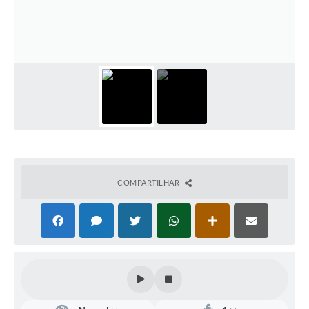
Defesa Civil
Convênios Terceiro Setor
Sistema de Protocolo
Poupatempo
Fala.BR
Listagem dos CEPs de Vinhedo
COMPARTILHAR
Acesso à Informação
Contratos
Associação dos Servidores Públicos Municipais de
Vinhedo
Audiências Públicas