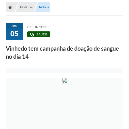
Secretarias
Notícias
Notícia
Telefones
Licitações
JUN
05 JUN 2023
05
SAÚDE
Transparência
Vinhedo tem campanha de doação de sangue
Concursos e Processos Seletivos
no dia 14
Inclusão e Acessibilidade
Tributos Online
Cidadão
Transporte Coletivo Municipal (Horários e
Itinerários)
Normas e Legislação
Diário Oficial