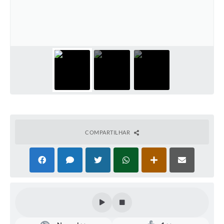
Defesa Civil
Convênios Terceiro Setor
Sistema de Protocolo
Poupatempo
Fala.BR
Listagem dos CEPs de Vinhedo
COMPARTILHAR
Acesso à Informação
Contratos
Associação dos Servidores Públicos Municipais de
Vinhedo
Audiências Públicas