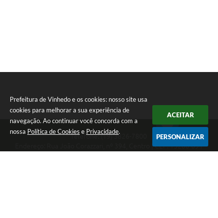
Prefeitura de Vinhedo e os cookies: nosso site usa
cookies para melhorar a sua experiência de
ACEITAR
navegação. Ao continuar você concorda com a
nossa
Política de Cookies
e
Privacidade
.
Telefone: (19) 3826-7800
PERSONALIZAR
Endereço: Rua João Corazzari, nº 394, Centro | CEP: 13280-091
Atendimento das 8 às 17 horas, de segunda a sexta-feira
CNPJ: 46.446.696/0001-85
Prefeitura de Vinhedo
Versão do Sistema:
3.5.3 - 19/06/2026
Portal atualizado em:
07/08/2026 17:17
Dados Abertos