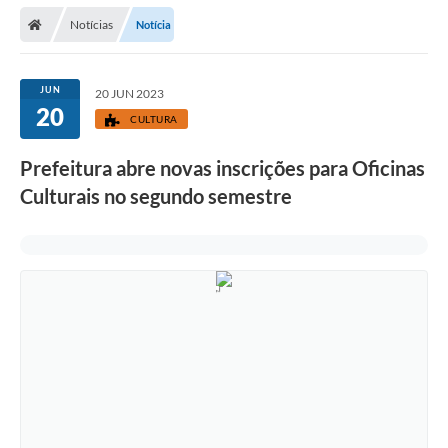
Secretarias
Notícias
Notícia
Telefones
Licitações
JUN
20 JUN 2023
20
CULTURA
Transparência
Prefeitura abre novas inscrições para Oficinas
Concursos e Processos Seletivos
Culturais no segundo semestre
Inclusão e Acessibilidade
Tributos Online
Cidadão
Transporte Coletivo Municipal (Horários e
Itinerários)
Normas e Legislação
Diário Oficial