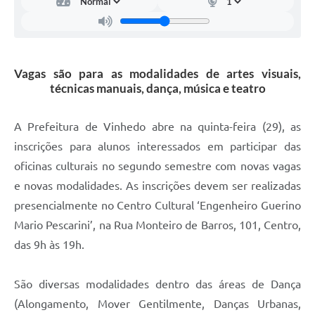
Carta de Serviços
Arquivos para Download
Galeria de Vídeos
Vagas são para as modalidades de artes visuais,
técnicas manuais, dança, música e teatro
Contas Públicas
Legislação
A Prefeitura de Vinhedo abre na quinta-feira (29), as
inscrições para alunos interessados em participar das
Links Úteis
oficinas culturais no segundo semestre com novas vagas
Serviços Online
e novas modalidades. As inscrições devem ser realizadas
presencialmente no Centro Cultural ‘Engenheiro Guerino
Mario Pescarini’, na Rua Monteiro de Barros, 101, Centro,
das 9h às 19h.
São diversas modalidades dentro das áreas de Dança
(Alongamento, Mover Gentilmente, Danças Urbanas,