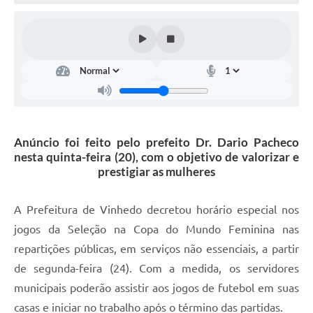
Defesa Civil
Convênios Terceiro Setor
Sistema de Protocolo
Poupatempo
Fala.BR
Anúncio foi feito pelo prefeito Dr. Dario Pacheco
nesta quinta-feira (20), com o objetivo de valorizar e
Listagem dos CEPs de Vinhedo
prestigiar as mulheres
Acesso à Informação
A Prefeitura de Vinhedo decretou horário especial nos
Contratos
jogos da Seleção na Copa do Mundo Feminina nas
repartições públicas, em serviços não essenciais, a partir
Associação dos Servidores Públicos Municipais de
Vinhedo
de segunda-feira (24). Com a medida, os servidores
municipais poderão assistir aos jogos de futebol em suas
Audiências Públicas
casas e iniciar no trabalho após o término das partidas.