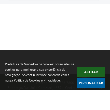
Prefeitura de Vinhedo e os cookies: nosso site usa
cookies para melhorar a sua experiência de
ACEITAR
navegação. Ao continuar você concorda com a
nossa
Política de Cookies
e
Privacidade
.
Telefone: (19) 3826-7800
PERSONALIZAR
Endereço: Rua João Corazzari, nº 394, Centro | CEP: 13280-091
Atendimento das 8 às 17 horas, de segunda a sexta-feira
CNPJ: 46.446.696/0001-85
Prefeitura de Vinhedo