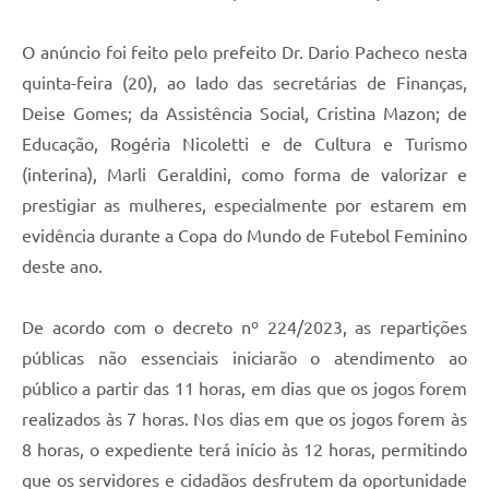
Carta de Serviços
O anúncio foi feito pelo prefeito Dr. Dario Pacheco nesta
Arquivos para Download
quinta-feira (20), ao lado das secretárias de Finanças,
Galeria de Vídeos
Deise Gomes; da Assistência Social, Cristina Mazon; de
Contas Públicas
Educação, Rogéria Nicoletti e de Cultura e Turismo
(interina), Marli Geraldini, como forma de valorizar e
Legislação
prestigiar as mulheres, especialmente por estarem em
Links Úteis
evidência durante a Copa do Mundo de Futebol Feminino
deste ano.
Serviços Online
De acordo com o decreto nº 224/2023, as repartições
públicas não essenciais iniciarão o atendimento ao
público a partir das 11 horas, em dias que os jogos forem
realizados às 7 horas. Nos dias em que os jogos forem às
8 horas, o expediente terá início às 12 horas, permitindo
que os servidores e cidadãos desfrutem da oportunidade