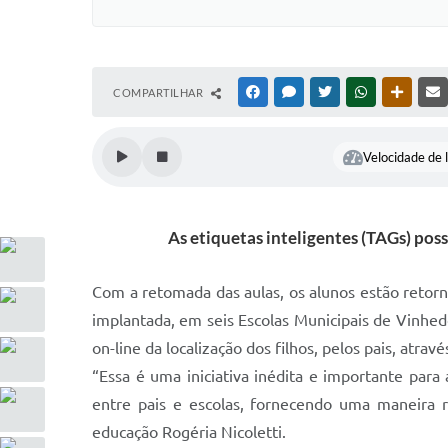
COMPARTILHAR
FACEBOOK
MESSENGER
TWITTER
WHATSAPP
OUTRAS
Velocidade de l
As etiquetas inteligentes (TAGs) possi
Com a retomada das aulas, os alunos estão retorn
implantada, em seis Escolas Municipais de Vinhed
on-line da localização dos filhos, pelos pais, atrav
“Essa é uma iniciativa inédita e importante pa
entre pais e escolas, fornecendo uma maneira rá
educação Rogéria Nicoletti.