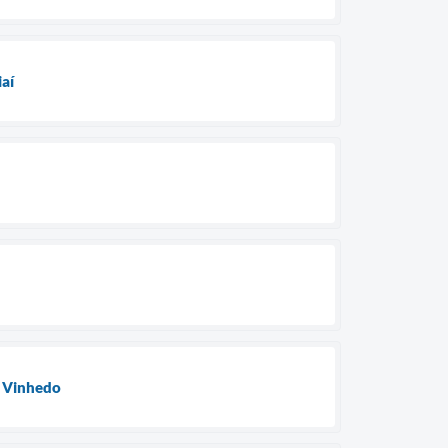
iaí
m Vinhedo