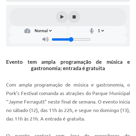
Defesa Civil
Convênios Terceiro Setor
Sistema de Protocolo
Poupatempo
Fala.BR
Evento tem ampla programação de música e
gastronomia; entrada é gratuita
Listagem dos CEPs de Vinhedo
Acesso à Informação
Com ampla programação de música e gastronomia, o
Pork’s Festival comanda as atrações do Parque Municipal
Contratos
‘’Jayme Ferragutt” neste final de semana. O evento inicia
Associação dos Servidores Públicos Municipais de
no sábado (12), das 11h às 22h, e segue no domingo (13),
Vinhedo
das 11h às 21h. A entrada é gratuita.
Audiências Públicas
O evento contará com área de expositores de