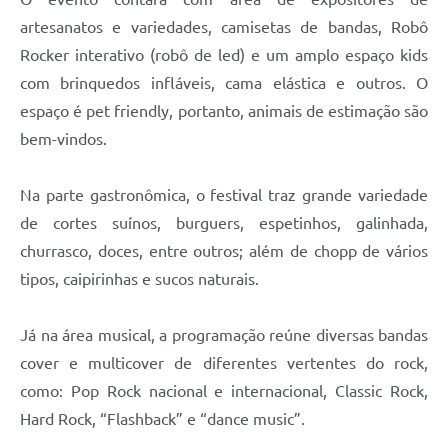
Carta de Serviços
artesanatos e variedades, camisetas de bandas, Robô
Arquivos para Download
Rocker interativo (robô de led) e um amplo espaço kids
com brinquedos infláveis, cama elástica e outros. O
Galeria de Vídeos
espaço é pet friendly, portanto, animais de estimação são
Contas Públicas
bem-vindos.
Legislação
Na parte gastronômica, o festival traz grande variedade
Links Úteis
de cortes suínos, burguers, espetinhos, galinhada,
churrasco, doces, entre outros; além de chopp de vários
Serviços Online
tipos, caipirinhas e sucos naturais.
Já na área musical, a programação reúne diversas bandas
cover e multicover de diferentes vertentes do rock,
como: Pop Rock nacional e internacional, Classic Rock,
Hard Rock, “Flashback” e “dance music”.