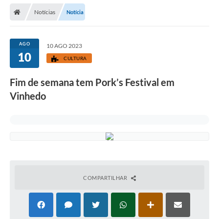
Secretarias
Notícias
Notícia
Telefones
Licitações
AGO
10 AGO 2023
10
CULTURA
Transparência
Fim de semana tem Pork’s Festival em
Concursos e Processos Seletivos
Vinhedo
Inclusão e Acessibilidade
Tributos Online
Cidadão
Transporte Coletivo Municipal (Horários e
Itinerários)
COMPARTILHAR
Normas e Legislação
Diário Oficial