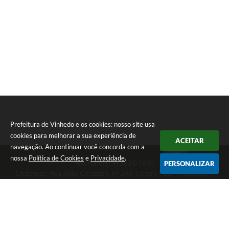
Prefeitura de Vinhedo e os cookies: nosso site usa
cookies para melhorar a sua experiência de
ACEITAR
navegação. Ao continuar você concorda com a
nossa
Política de Cookies
e
Privacidade
.
Telefone: (19) 3826-7800
PERSONALIZAR
Endereço: Rua João Corazzari, nº 394, Centro | CEP: 13280-091
Atendimento das 8 às 17 horas, de segunda a sexta-feira
CNPJ: 46.446.696/0001-85
Prefeitura de Vinhedo