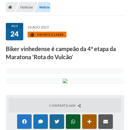
Secretarias
Notícias
Notícia
Telefones
Licitações
AGO
24 AGO 2023
24
ESPORTE E LAZER
Transparência
Biker vinhedense é campeão da 4ª etapa da
Concursos e Processos Seletivos
Maratona ‘Rota do Vulcão’
Inclusão e Acessibilidade
Tributos Online
Cidadão
Transporte Coletivo Municipal (Horários e
Itinerários)
COMPARTILHAR
Normas e Legislação
Diário Oficial