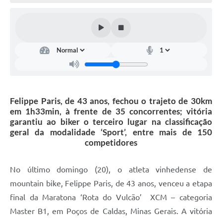
Defesa Civil
Convênios Terceiro Setor
Sistema de Protocolo
Poupatempo
Fala.BR
Felippe Paris, de 43 anos, fechou o trajeto de 30km
em 1h33min, à frente de 35 concorrentes; vitória
Listagem dos CEPs de Vinhedo
garantiu ao biker o terceiro lugar na classificação
geral da modalidade ‘Sport’, entre mais de 150
Acesso à Informação
competidores
Contratos
No último domingo (20), o atleta vinhedense de
Associação dos Servidores Públicos Municipais de
mountain bike, Felippe Paris, de 43 anos, venceu a etapa
Vinhedo
final da Maratona ‘Rota do Vulcão’ XCM – categoria
Audiências Públicas
Master B1, em Poços de Caldas, Minas Gerais. A vitória