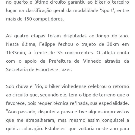
no quarto e último circuito garantiu ao biker o terceiro
Carta de Serviços
lugar na classificação geral da modalidade ‘Sport’, entre
Arquivos para Download
mais de 150 competidores.
Galeria de Vídeos
As quatro etapas foram disputadas ao longo do ano.
Contas Públicas
Nesta última, Felippe fechou o trajeto de 30km em
Legislação
1h33min, à frente de 35 concorrentes. O atleta conta
com o apoio da Prefeitura de Vinhedo através da
Links Úteis
Secretaria de Esportes e Lazer.
Serviços Online
Sob chuva e frio, o biker vinhedense celebrou o retorno
ao circuito que, segundo ele, tem o tipo de terreno que o
favorece, pois requer técnica refinada, sua especialidade.
"Ano passado, disputei a prova e tive alguns imprevistos
que me atrapalharam, mas mesmo assim conquistei a
quinta colocação. Estabeleci que voltaria neste ano para