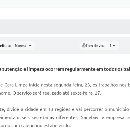
 MÍDIAS
RECEBA NOTÍCIAS
eitura:
Tom de voz:
anutenção e limpeza ocorrem regularmente em todos os bai
ra Limpa inicia nesta segunda-feira, 23, os trabalhos nos bair
mé. O serviço será realizado até sexta-feira, 27.
 divide a cidade em 13 regiões e vai percorrer o município a
imentam seis secretarias diferentes, Sanebavi e empresa re
acordo com calendário estabelecido.